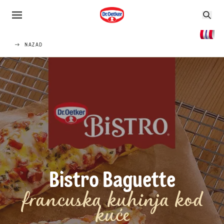
NAZAD
Bistro Baguette
francuska kuhinja kod
kuće