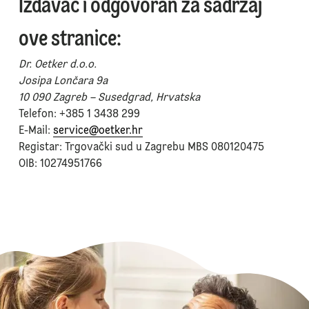
Izdavač i odgovoran za sadržaj
ove stranice:
Dr. Oetker d.o.o.
Josipa Lončara 9a
10 090 Zagreb – Susedgrad, Hrvatska
Telefon: +385 1 3438 299
E-Mail:
service@oetker.hr
Registar: Trgovački sud u Zagrebu MBS 080120475
OIB: 10274951766