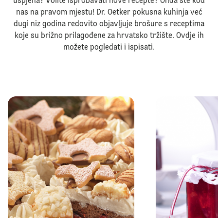
uspjeha? Volite isprobavati nove recepte? Onda ste kod
nas na pravom mjestu! Dr. Oetker pokusna kuhinja već
dugi niz godina redovito objavljuje brošure s receptima
koje su brižno prilagođene za hrvatsko tržište. Ovdje ih
možete pogledati i ispisati.