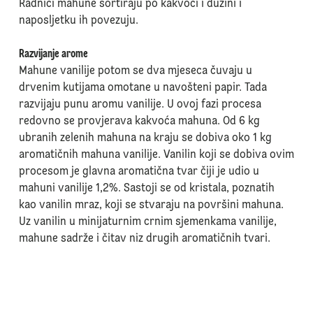
Radnici mahune sortiraju po kakvoći i dužini i
naposljetku ih povezuju.
Razvijanje arome
Mahune vanilije potom se dva mjeseca čuvaju u
drvenim kutijama omotane u navošteni papir. Tada
razvijaju punu aromu vanilije. U ovoj fazi procesa
redovno se provjerava kakvoća mahuna. Od 6 kg
ubranih zelenih mahuna na kraju se dobiva oko 1 kg
aromatičnih mahuna vanilije. Vanilin koji se dobiva ovim
procesom je glavna aromatična tvar čiji je udio u
mahuni vanilije 1,2%. Sastoji se od kristala, poznatih
kao vanilin mraz, koji se stvaraju na površini mahuna.
Uz vanilin u minijaturnim crnim sjemenkama vanilije,
mahune sadrže i čitav niz drugih aromatičnih tvari.