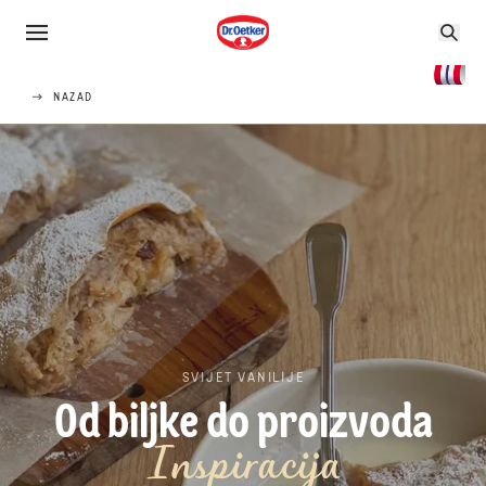
NAZAD
SVIJET VANILIJE
Od biljke do proizvoda
Inspiracija