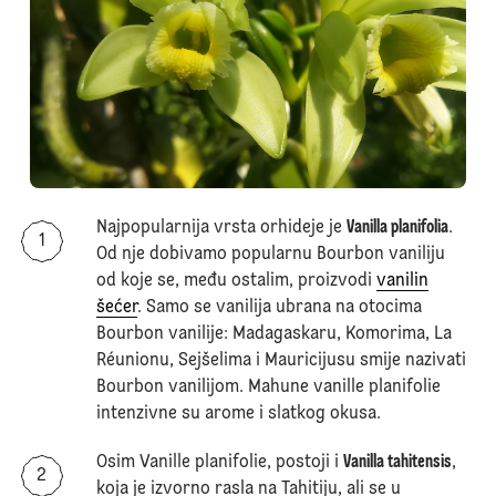
Najpopularnija vrsta orhideje je
Vanilla planifolia
.
Od nje dobivamo popularnu Bourbon vaniliju
od koje se, među ostalim, proizvodi
vanilin
šećer
. Samo se vanilija ubrana na otocima
Bourbon vanilije: Madagaskaru, Komorima, La
Réunionu, Sejšelima i Mauricijusu smije nazivati
Bourbon vanilijom. Mahune vanille planifolie
intenzivne su arome i slatkog okusa.
Osim Vanille planifolie, postoji i
Vanilla tahitensis
,
koja je izvorno rasla na Tahitiju, ali se u