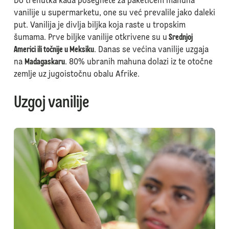
Do trenutka kada posegnete za paketićem mahuna
vanilije u supermarketu, one su već prevalile jako daleki
put. Vanilija je divlja biljka koja raste u tropskim
šumama. Prve biljke vanilije otkrivene su u
Srednjoj
Americi ili točnije u Meksiku
. Danas se većina vanilije uzgaja
na
Madagaskaru
. 80% ubranih mahuna dolazi iz te otočne
zemlje uz jugoistočnu obalu Afrike.
Uzgoj vanilije