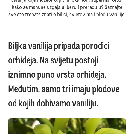
vanilije koje možete kupiti u lokalnom supermarketu?
Kako se mahune uzgajaju, beru i prerađuju? Saznajte
sve što trebate znati o biljci, cvjetovima i plodu vanilije.
Biljka vanilija pripada porodici
orhideja. Na svijetu postoji
iznimno puno vrsta orhideja.
Međutim, samo tri imaju plodove
od kojih dobivamo vaniliju.