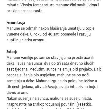
minute. Visoka temperatura mahune čini savitljivima i
prekida proces rasta.
Fermentacija
Mahune se odmah nakon blaširanja umataju u tople
vunene deke. U roku od 48 sati posmeđe i razviju
suptilnu slatku aromu.
Sušenje
Mahune vanilije potom se stavljaju na prostirače ili
deke i suše na suncu dva do tri sata dnevno idućih
šest tjedana. Međutim, sunce ne smije biti prejako. Da bi
proces sušenja bio uspješan, mahune se po noći
zamataju u deke. Mahune izgube do polovine težine u
tih šest tjedana, ali zadržavaju svoju intenzivnu boju i
divnu aromu.
Nakon sušenja na suncu, mahune se suše u hladu,
rasprostrte na zrakopropusnoj površini (rešetki).