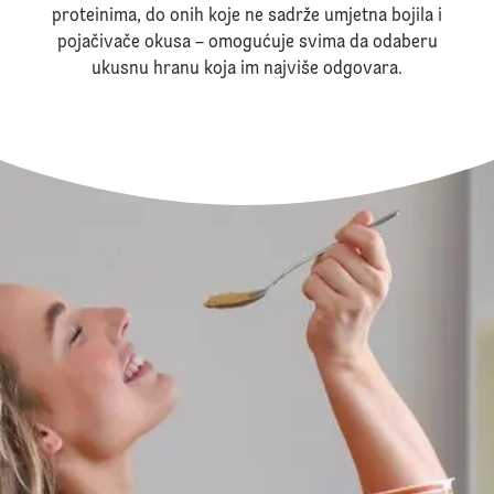
proteinima, do onih koje ne sadrže umjetna bojila i
pojačivače okusa – omogućuje svima da odaberu
ukusnu hranu koja im najviše odgovara.