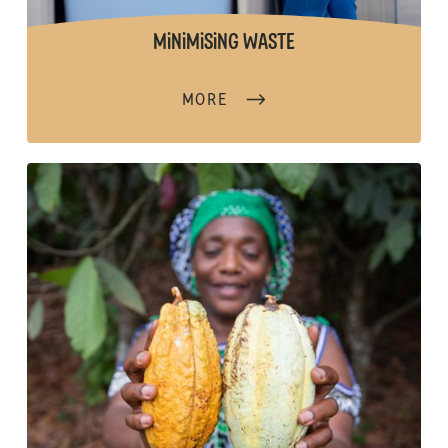
MiNiMiSiNG WASTE
MORE