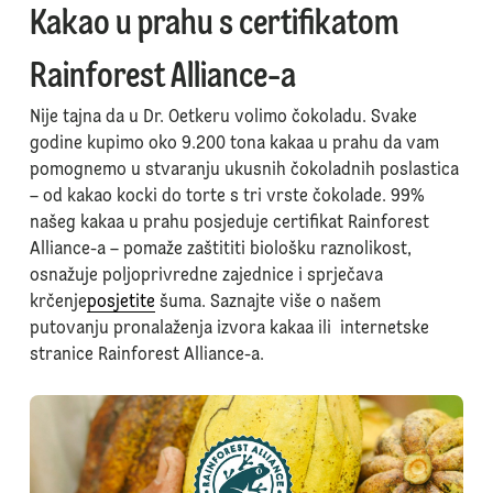
Kakao u prahu s certifikatom
Rainforest Alliance-a
Nije tajna da u Dr. Oetkeru volimo čokoladu. Svake
godine kupimo oko 9.200 tona kakaa u prahu da vam
pomognemo u stvaranju ukusnih čokoladnih poslastica
– od kakao kocki do torte s tri vrste čokolade. 99%
našeg kakaa u prahu posjeduje certifikat Rainforest
Alliance-a – pomaže zaštititi biološku raznolikost,
osnažuje poljoprivredne zajednice i sprječava
krčenje
posjetite
šuma. Saznajte više o našem
putovanju pronalaženja izvora kakaa ili internetske
stranice Rainforest Alliance-a.