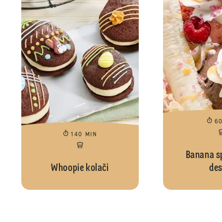
6
140 MIN
Banana sp
Whoopie kolači
des