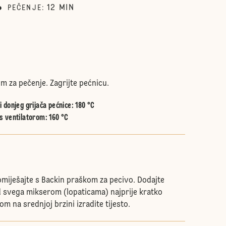
12
MIN
PEČENJE
:
m za pečenje. Zagrijte pećnicu.
 donjeg grijača pećnice
:
180 °C
s ventilatorom
:
160 °C
miješajte s Backin praškom za pecivo. Dodajte
od svega mikserom (lopaticama) najprije kratko
om na srednjoj brzini izradite tijesto.