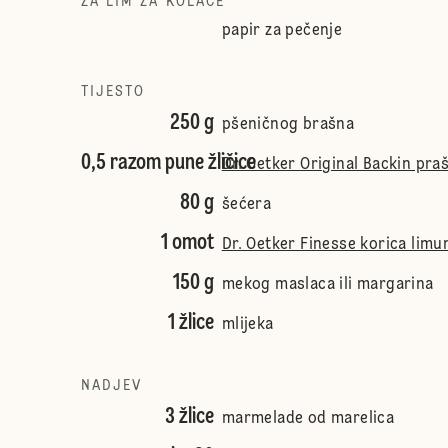
ZA LIM ZA KOLAČE
papir za pečenje
TIJESTO
250 g
pšeničnog brašna
0,5 razom pune žličice
Dr. Oetker Original Backin pra
80 g
šećera
1 omot
Dr. Oetker Finesse korica limu
150 g
mekog maslaca ili margarina
1 žlice
mlijeka
NADJEV
3 žlice
marmelade od marelica