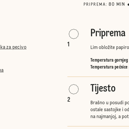
80
MIN
PRIPREMA
:
Priprema
1
ška za pecivo
Lim obložite papiro
Temperatura gornjeg i
Temperatura pećnice 
na
Tijesto
2
Brašno u posudi po
ostale sastojke i 
na najmanjoj, a pot