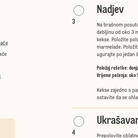
Nadjev
3
Na brašnom posutoj 
debljinu od oko 3 
kekse. Položite pol
lače
marmelade. Položite
lače
ugurajte po jedan š
Položaj rešetke
:
donj
Vrijeme pečenja: oko 
i
Kekse zajedno s pa
ostavite da se ohla
Ukrašavan
4
Prepolovite oblatne