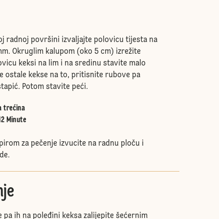
radnoj površini izvaljajte polovicu tijesta na
mm. Okruglim kalupom (oko 5 cm) izrežite
ovicu keksi na lim i na sredinu stavite malo
 ostale kekse na to, pritisnite rubove pa
tapić. Potom stavite peći.
a trećina
12 Minute
pirom za pečenje izvucite na radnu ploču i
de.
je
 pa ih na poleđini keksa zalijepite šećernim