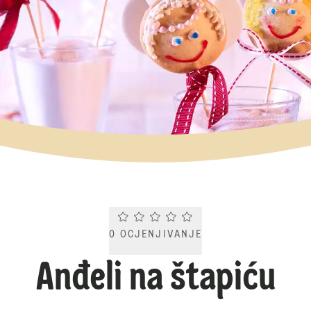
Current rating 0.0. Click to rate.
0
OCJENJIVANJE
Anđeli na štapiću