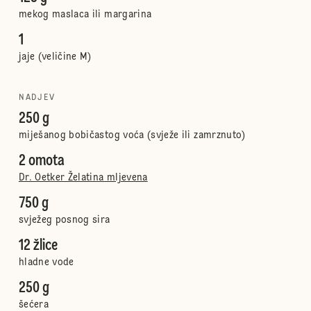
mekog maslaca ili margarina
1
jaje (veličine M)
NADJEV
250 g
miješanog bobičastog voća (svježe ili zamrznuto)
2 omota
Dr. Oetker Želatina mljevena
750 g
svježeg posnog sira
12 žlice
hladne vode
250 g
šećera