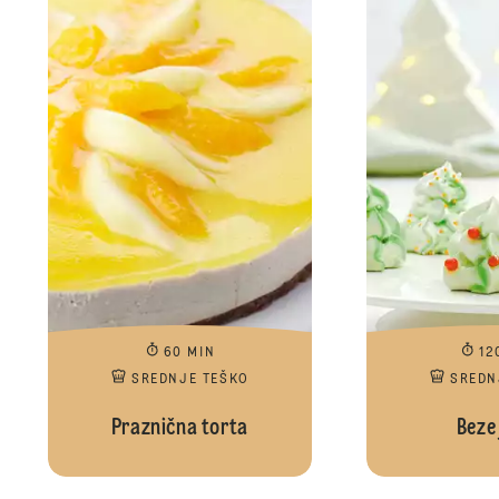
60 MIN
12
SREDNJE TEŠKO
SREDN
Praznična torta
Beze 