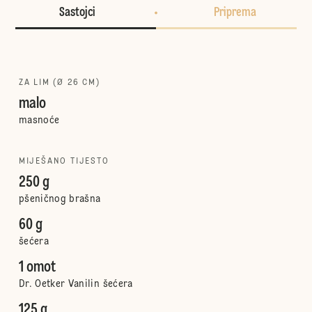
Sastojci
Priprema
ZA LIM (Ø 26 CM)
malo
masnoće
MIJEŠANO TIJESTO
250 g
pšeničnog brašna
60 g
šećera
1 omot
Dr. Oetker Vanilin šećera
125 g