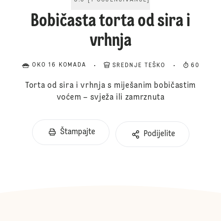
5.0
[
1
OCJENJIVANJE
]
Bobičasta torta od sira i
vrhnja
OKO 16 KOMADA
SREDNJE TEŠKO
60
Torta od sira i vrhnja s miješanim bobičastim
voćem – svježa ili zamrznuta
Štampajte
Podijelite