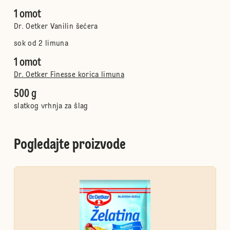
1 omot
Dr. Oetker Vanilin šećera
sok od 2 limuna
1 omot
Dr. Oetker Finesse korica limuna
500 g
slatkog vrhnja za šlag
Pogledajte proizvode