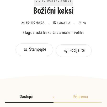
0.0
[
0
OCJENJIVANJE
]
Božićni keksi
60 KOMADA
LAGANO
75
Blagdanski keksići za male i velike
Štampajte
Podijelite
Sastojci
Priprema