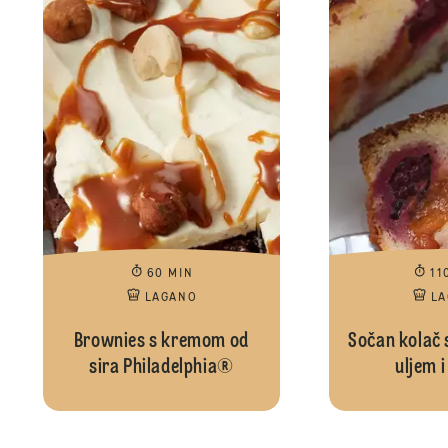
60 MIN
11
LAGANO
L
Brownies s kremom od
Sočan kolač 
sira Philadelphia®
uljem 