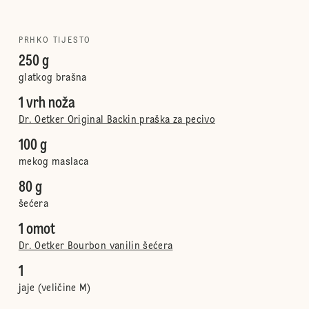
PRHKO TIJESTO
250 g
glatkog brašna
1 vrh noža
Dr. Oetker Original Backin praška za pecivo
100 g
mekog maslaca
80 g
šećera
1 omot
Dr. Oetker Bourbon vanilin šećera
1
jaje (veličine M)