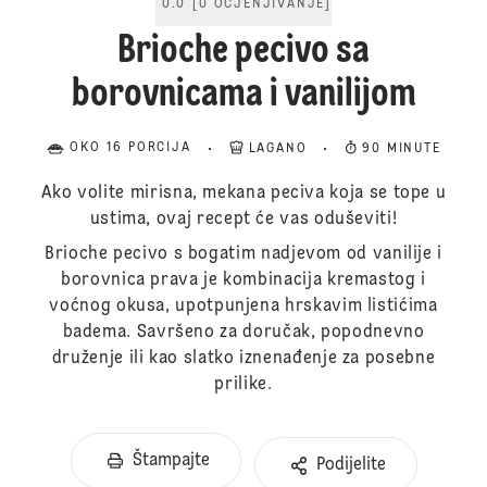
0.0
[
0
OCJENJIVANJE
]
Brioche pecivo sa
borovnicama i vanilijom
OKO 16 PORCIJA
LAGANO
90 MINUTE
Ako volite mirisna, mekana peciva koja se tope u
ustima, ovaj recept će vas oduševiti!
Brioche pecivo s bogatim nadjevom od vanilije i
borovnica prava je kombinacija kremastog i
voćnog okusa, upotpunjena hrskavim listićima
badema. Savršeno za doručak, popodnevno
druženje ili kao slatko iznenađenje za posebne
prilike.
Štampajte
Podijelite