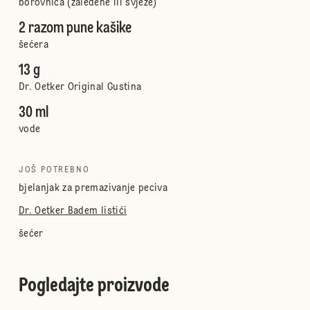
borovnica (zaleđene ili svježe)
2 razom pune kašike
šećera
13 g
Dr. Oetker Original Gustina
30 ml
vode
JOŠ POTREBNO
bjelanjak za premazivanje peciva
Dr. Oetker Badem listići
šećer
Pogledajte proizvode