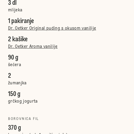
3 dl
mlijeka
1 pakiranje
Dr. Oetker Original puding s okusom vanilije
2 kašike
Dr. Oetker Aroma vanilije
90 g
šećera
2
žumanjka
150 g
grčkog jogurta
BOROVNICA FIL
370 g