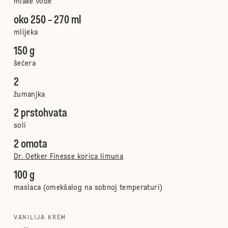
mlake vode
oko 250 - 270 ml
mlijeka
150 g
šećera
2
žumanjka
2 prstohvata
soli
2 omota
Dr. Oetker Finesse korica limuna
100 g
maslaca (omekšalog na sobnoj temperaturi)
VANILIJA KREM