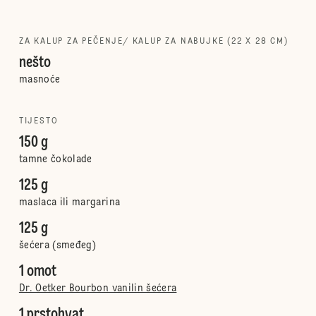
ZA KALUP ZA PEČENJE/ KALUP ZA NABUJKE (22 X 28 CM)
nešto
masnoće
TIJESTO
150 g
tamne čokolade
125 g
maslaca ili margarina
125 g
šećera (smeđeg)
1 omot
Dr. Oetker Bourbon vanilin šećera
1 prstohvat