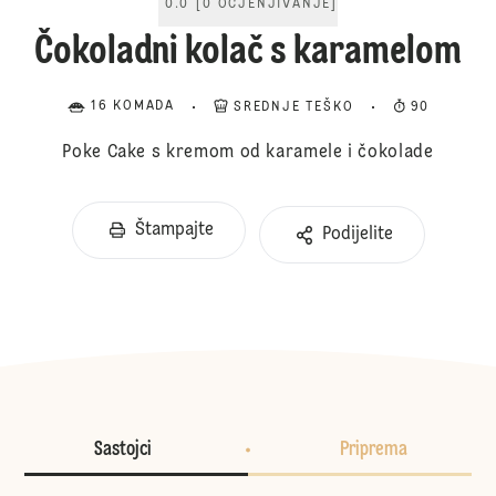
0.0
[
0
OCJENJIVANJE
]
Čokoladni kolač s karamelom
16 KOMADA
SREDNJE TEŠKO
90
Poke Cake s kremom od karamele i čokolade
Štampajte
Podijelite
Sastojci
Priprema