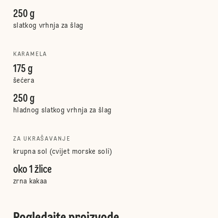
250 g
slatkog vrhnja za šlag
KARAMELA
175 g
šećera
250 g
hladnog slatkog vrhnja za šlag
ZA UKRAŠAVANJE
krupna sol (cvijet morske soli)
oko 1 žlice
zrna kakaa