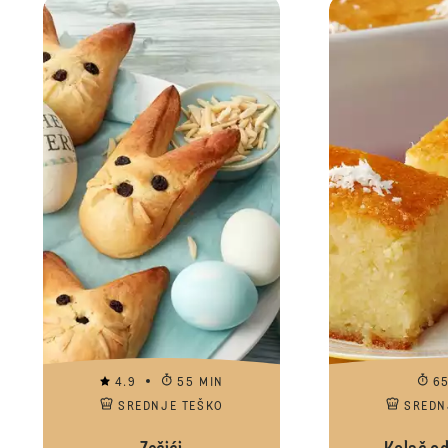
4.9
55 MIN
6
SREDNJE TEŠKO
SREDN