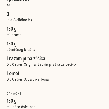
soli
3
jaja (veličine M)
150 g
milerama
150 g
pšeničnog brašna
1 razom puna žličica
Dr. Oetker Original Backin praška za pecivo
1 omot
Dr. Oetker Soda bikarbona
GANACHE
150 g
mliječne čokolade