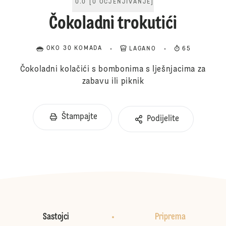
0.0
[
0
OCJENJIVANJE
]
Čokoladni trokutići
OKO 30 KOMADA
LAGANO
65
Čokoladni kolačići s bombonima s lješnjacima za
zabavu ili piknik
Štampajte
Podijelite
Sastojci
Priprema