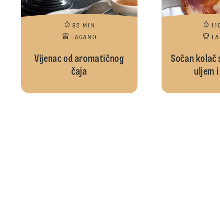
85 MIN
11
LAGANO
L
Vijenac od aromatičnog
Sočan kolač 
čaja
uljem 