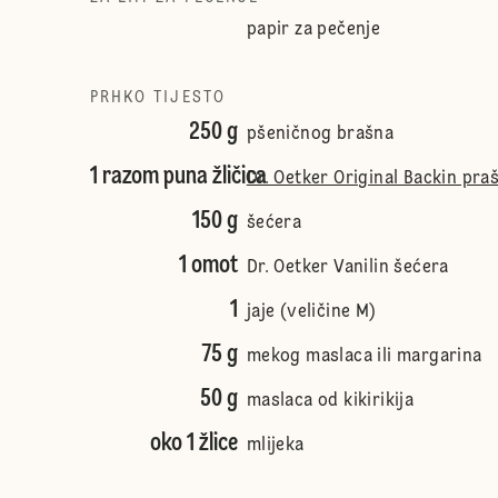
papir za pečenje
PRHKO TIJESTO
250 g
pšeničnog brašna
1 razom puna žličica
Dr. Oetker Original Backin pra
150 g
šećera
1 omot
Dr. Oetker Vanilin šećera
1
jaje (veličine M)
75 g
mekog maslaca ili margarina
50 g
maslaca od kikirikija
oko 1 žlice
mlijeka