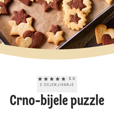
Current rating 5.0. Click to rate.
5.0
2
OCJENJIVANJE
Crno-bijele puzzle