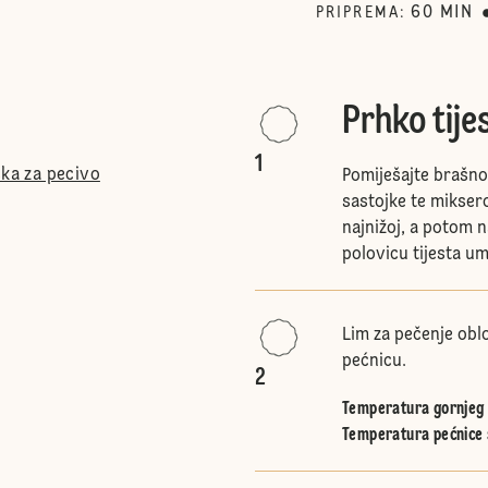
60
MIN
PRIPREMA
:
Prhko tije
1
ška za pecivo
Pomiješajte brašno
sastojke te mikser
najnižoj, a potom na
polovicu tijesta umi
Lim za pečenje obl
pećnicu.
2
Temperatura gornjeg i
Temperatura pećnice 