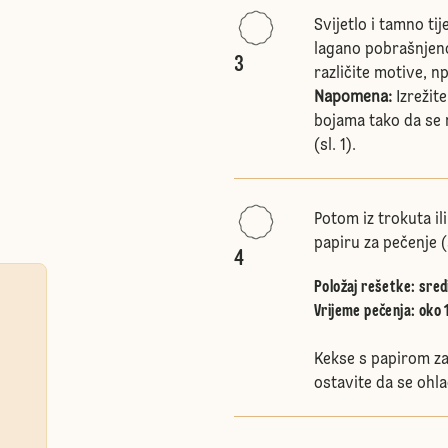
Svijetlo i tamno ti
lagano pobrašnjenoj
3
različite motive, np
Napomena:
Izrežit
bojama tako da se m
(sl. 1).
Potom iz trokuta ili
papiru za pečenje (
4
Položaj rešetke
:
sred
Vrijeme pečenja: oko 
Kekse s papirom za 
ostavite da se ohla