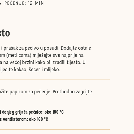
12
MIN
PEČENJE
:
sto
 i prašak za pecivo u posudi. Dodajte ostale
om (metlicama) miješajte sve najprije na
 najvećoj brzini kako bi izradili tijesto. U
jesite kakao, šećer i mlijeko.
ožite papirom za pečenje. Prethodno zagrijte
 donjeg grijača pećnice
:
oko 180 °C
s ventilatorom
:
oko 160 °C