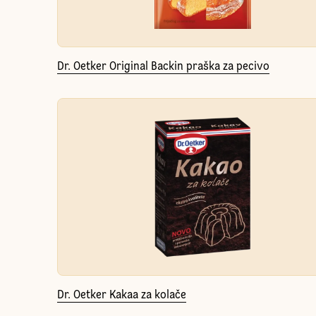
Dr. Oetker Original Backin praška za pecivo
Dr. Oetker Kakaa za kolače