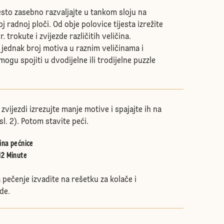
jesto zasebno razvaljajte u tankom sloju na
 radnoj ploči. Od obje polovice tijesta izrežite
r. trokute i zvijezde različitih veličina.
e jednak broj motiva u raznim veličinama i
ogu spojiti u dvodijelne ili trodijelne puzzle
 zvijezdi izrezujte manje motive i spajajte ih na
sl. 2). Potom stavite peći.
ina pećnice
12 Minute
pečenje izvadite na rešetku za kolače i
de.