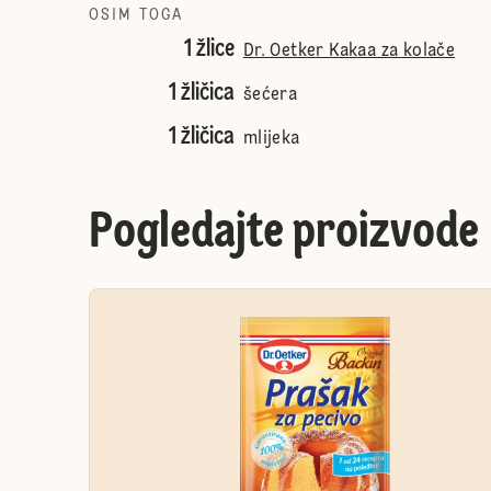
OSIM TOGA
1 žlice
Dr. Oetker Kakaa za kolače
1 žličica
šećera
1 žličica
mlijeka
Pogledajte proizvode