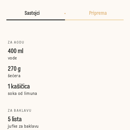
Sastojci
Priprema
ZA AGDU
400 ml
vode
270 g
šećera
1 kašičica
soka od limuna
ZA BAKLAVU
5 lista
jufke za baklavu