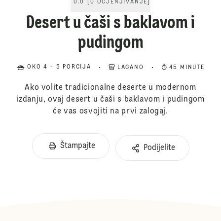
0.0
[
0
OCJENJIVANJE
]
Desert u čaši s baklavom i
pudingom
OKO 4 - 5 PORCIJA
LAGANO
45 MINUTE
Ako volite tradicionalne deserte u modernom
izdanju, ovaj desert u čaši s baklavom i pudingom
će vas osvojiti na prvi zalogaj.
Štampajte
Podijelite