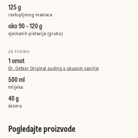
125 g
rastopljenog maslaca
oko 90 - 120 g
sjeckanih pistacija (grubo)
ZA PUDING
1 omot
Dr. Oetker Original puding s okusom vanilije
500 ml
mlijeka
40 g
šećera
Pogledajte proizvode