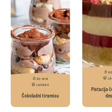
6
L
80 MIN
LAGANO
Pistacija 
Čokoladni tiramisu
des