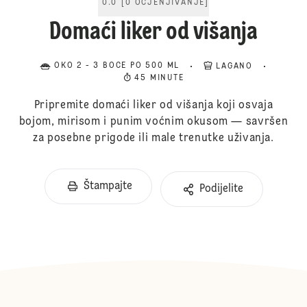
0.0
[
0
OCJENJIVANJE
]
Domaći liker od višanja
OKO 2 - 3 BOCE PO 500 ML
LAGANO
45 MINUTE
Pripremite domaći liker od višanja koji osvaja
bojom, mirisom i punim voćnim okusom — savršen
za posebne prigode ili male trenutke uživanja.
Štampajte
Podijelite