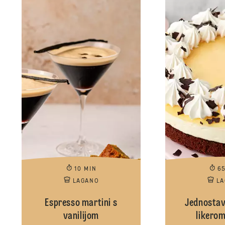
10 MIN
6
LAGANO
L
Espresso martini s
Jednostav
vanilijom
likerom