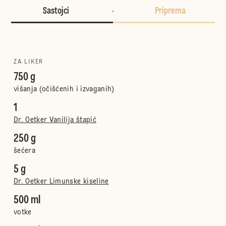
Sastojci
Priprema
ZA LIKER
750 g
višanja (očišćenih i izvaganih)
1
Dr. Oetker Vanilija štapić
250 g
šećera
5 g
Dr. Oetker Limunske kiseline
500 ml
votke