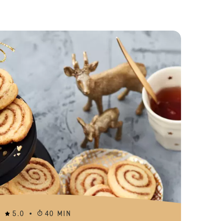
Vitalis prutići s marelicama
5.0
40 MIN