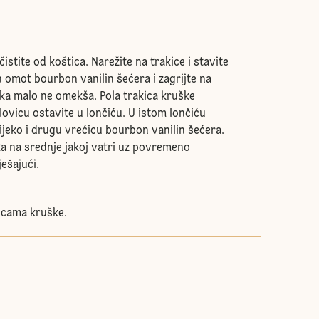
istite od koštica. Narežite na trakice i stavite
n omot bourbon vanilin šećera i zagrijte na
ka malo ne omekša. Pola trakica kruške
lovicu ostavite u lončiću. U istom lončiću
ijeko i drugu vrećicu bourbon vanilin šećera.
ta na srednje jakoj vatri uz povremeno
ješajući.
akicama kruške.