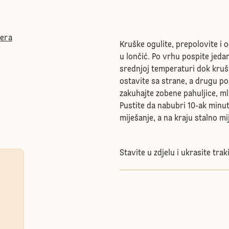
ćera
Kruške ogulite, prepolovite i oč
u lončić. Po vrhu pospite jeda
srednjoj temperaturi dok kruš
ostavite sa strane, a drugu po
zakuhajte zobene pahuljice, ml
Pustite da nabubri 10-ak minu
miješanje, a na kraju stalno mi
Stavite u zdjelu i ukrasite tr