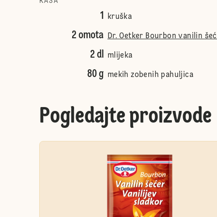
KAŠA
1
kruška
2 omota
Dr. Oetker Bourbon vanilin še
2 dl
mlijeka
80 g
mekih zobenih pahuljica
Pogledajte proizvode