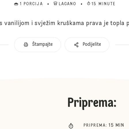
1 PORCIJA
LAGANO
15 MINUTE
s vanilijom i svježim kruškama prava je topla p
Štampajte
Podijelite
Priprema
:
15
MIN
PRIPREMA
: