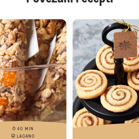
Prhki kolačići s marmeladom
40 MIN
LAGANO