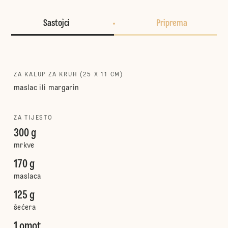
Sastojci
Priprema
ZA KALUP ZA KRUH (25 X 11 CM)
maslac ili margarin
ZA TIJESTO
300 g
mrkve
170 g
maslaca
125 g
šećera
1 omot