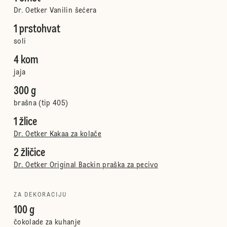
Dr. Oetker Vanilin šećera
1 prstohvat
soli
4 kom
jaja
300 g
brašna (tip 405)
1 žlice
Dr. Oetker Kakaa za kolače
2 žličice
Dr. Oetker Original Backin praška za pecivo
ZA DEKORACIJU
100 g
čokolade za kuhanje