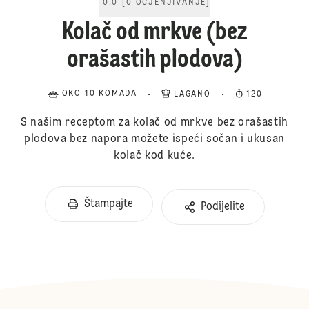
0.0
[
0
OCJENJIVANJE
]
Kolač od mrkve (bez
orašastih plodova)
OKO 10 KOMADA
LAGANO
120
S našim receptom za kolač od mrkve bez orašastih
plodova bez napora možete ispeći sočan i ukusan
kolač kod kuće.
Štampajte
Podijelite