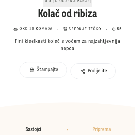
0.0
[
0
OCJENJIVANJE
]
Kolač od ribiza
OKO 20 KOMADA
SREDNJE TEŠKO
55
Fini kiselkasti kolač s voćem za najzahtjevnija
nepca
Štampajte
Podijelite
Sastojci
Priprema