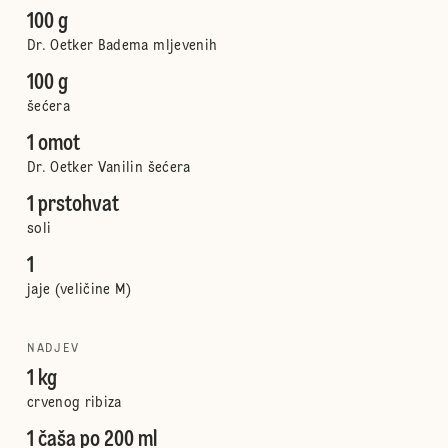
100 g
Dr. Oetker Badema mljevenih
100 g
šećera
1 omot
Dr. Oetker Vanilin šećera
1 prstohvat
soli
1
jaje (veličine M)
NADJEV
1 kg
crvenog ribiza
1 čaša po 200 ml