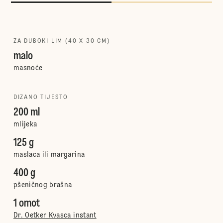
ZA DUBOKI LIM (40 X 30 CM)
malo
masnoće
DIZANO TIJESTO
200 ml
mlijeka
125 g
maslaca ili margarina
400 g
pšeničnog brašna
1 omot
Dr. Oetker Kvasca instant