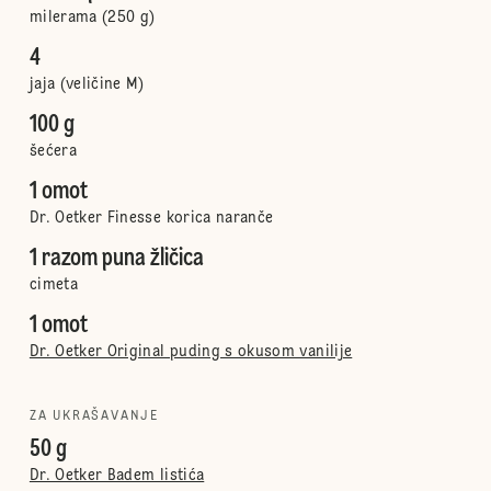
milerama (250 g)
4
jaja (veličine M)
100 g
šećera
1 omot
Dr. Oetker Finesse korica naranče
1 razom puna žličica
cimeta
1 omot
Dr. Oetker Original puding s okusom vanilije
ZA UKRAŠAVANJE
50 g
Dr. Oetker Badem listića