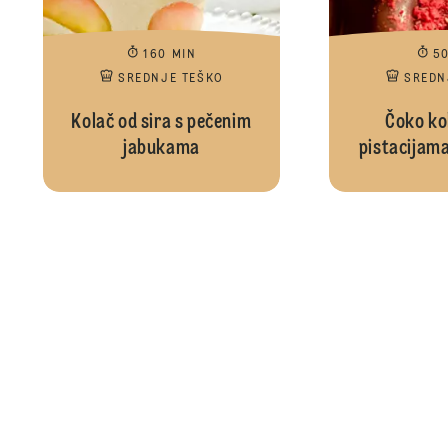
160 MIN
5
SREDNJE TEŠKO
SREDN
Kolač od sira s pečenim
Čoko kol
jabukama
pistacijama