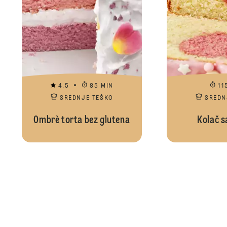
4.5
85 MIN
11
SREDNJE TEŠKO
SREDN
Ombrè torta bez glutena
Kolač s