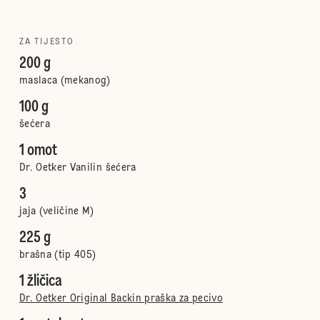
ZA TIJESTO
200 g
maslaca (mekanog)
100 g
šećera
1 omot
Dr. Oetker Vanilin šećera
3
jaja (veličine M)
225 g
brašna (tip 405)
1 žličica
Dr. Oetker Original Backin praška za pecivo