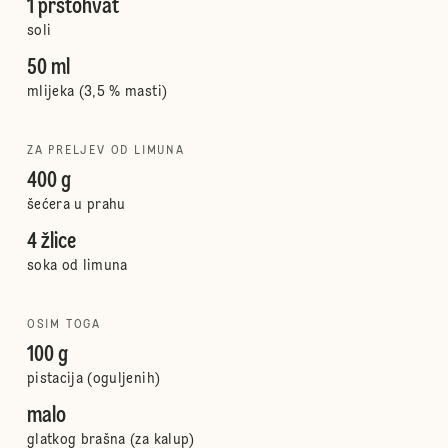
1 prstohvat
soli
50 ml
mlijeka (3,5 % masti)
ZA PRELJEV OD LIMUNA
400 g
šećera u prahu
4 žlice
soka od limuna
OSIM TOGA
100 g
pistacija (oguljenih)
malo
glatkog brašna (za kalup)