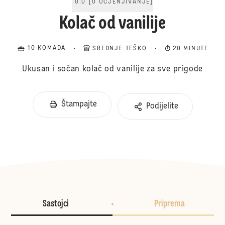
0.0
[
0
OCJENJIVANJE
]
Kolač od vanilije
10 KOMADA
SREDNJE TEŠKO
20 MINUTE
Ukusan i sočan kolač od vanilije za sve prigode
Štampajte
Podijelite
Sastojci
Priprema