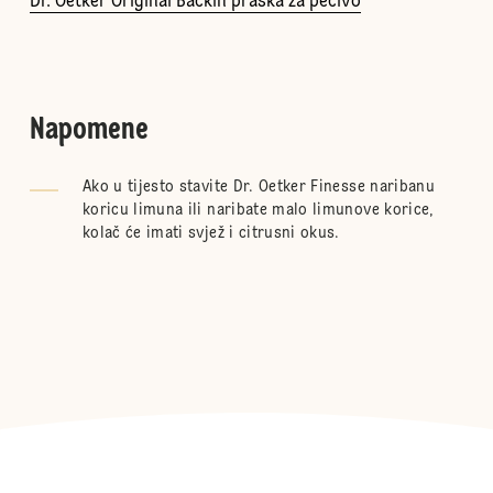
Dr. Oetker Original Backin praška za pecivo
Napomene
Ako u tijesto stavite Dr. Oetker Finesse naribanu
koricu limuna ili naribate malo limunove korice,
kolač će imati svjež i citrusni okus.