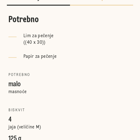
Potrebno
Lim za pečenje
(
(40 x 30)
)
Papir za pečenje
POTREBNO
malo
masnoće
BISKVIT
4
jaja (veličine M)
125 g