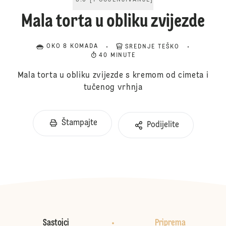
5.0
[
1
OCJENJIVANJE
]
Mala torta u obliku zvijezde
OKO 8 KOMADA
SREDNJE TEŠKO
40 MINUTE
Mala torta u obliku zvijezde s kremom od cimeta i
tučenog vrhnja
Štampajte
Podijelite
Sastojci
Priprema