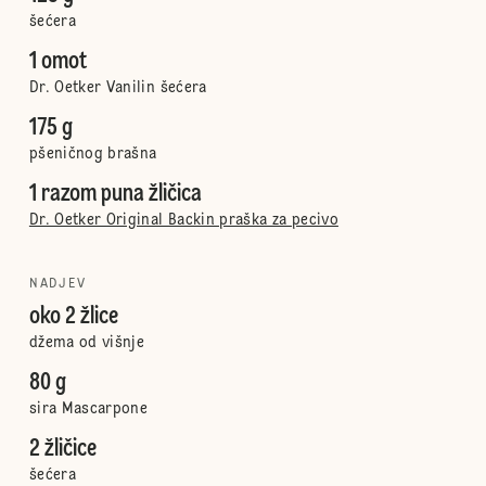
šećera
1 omot
Dr. Oetker Vanilin šećera
175 g
pšeničnog brašna
1 razom puna žličica
Dr. Oetker Original Backin praška za pecivo
NADJEV
oko 2 žlice
džema od višnje
80 g
sira Mascarpone
2 žličice
šećera