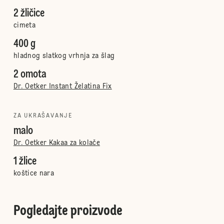
2 žličice
cimeta
400 g
hladnog slatkog vrhnja za šlag
2 omota
Dr. Oetker Instant Želatina Fix
ZA UKRAŠAVANJE
malo
Dr. Oetker Kakaa za kolače
1 žlice
koštice nara
Pogledajte proizvode