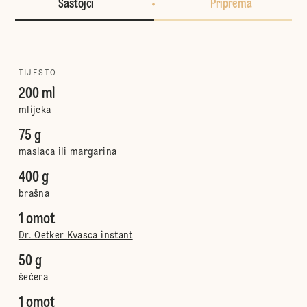
Sastojci
Priprema
TIJESTO
200 ml
mlijeka
75 g
maslaca ili margarina
400 g
brašna
1 omot
Dr. Oetker Kvasca instant
50 g
šećera
1 omot