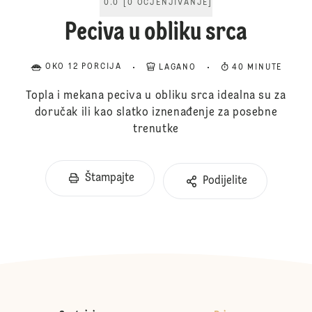
0.0
[
0
OCJENJIVANJE
]
Peciva u obliku srca
OKO 12 PORCIJA
LAGANO
40 MINUTE
Topla i mekana peciva u obliku srca idealna su za
doručak ili kao slatko iznenađenje za posebne
trenutke
Štampajte
Podijelite