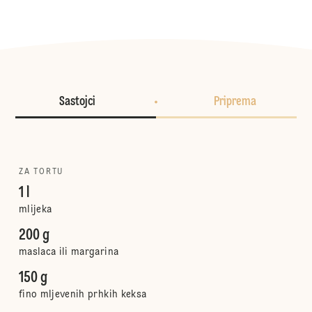
Sastojci
Priprema
ZA TORTU
1 l
mlijeka
200 g
maslaca ili margarina
150 g
fino mljevenih prhkih keksa