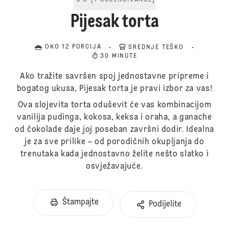
5.0
[
1
OCJENJIVANJE
]
Pijesak torta
OKO 12 PORCIJA
SREDNJE TEŠKO
30 MINUTE
Ako tražite savršen spoj jednostavne pripreme i
bogatog ukusa, Pijesak torta je pravi izbor za vas!
Ova slojevita torta oduševit će vas kombinacijom
vanilija pudinga, kokosa, keksa i oraha, a ganache
od čokolade daje joj poseban završni dodir. Idealna
je za sve prilike – od porodičnih okupljanja do
trenutaka kada jednostavno želite nešto slatko i
osvježavajuće.
Štampajte
Podijelite