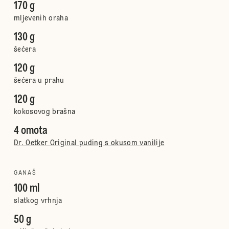
170 g
mljevenih oraha
130 g
šećera
120 g
šećera u prahu
120 g
kokosovog brašna
4 omota
Dr. Oetker Original puding s okusom vanilije
GANAŠ
100 ml
slatkog vrhnja
50 g