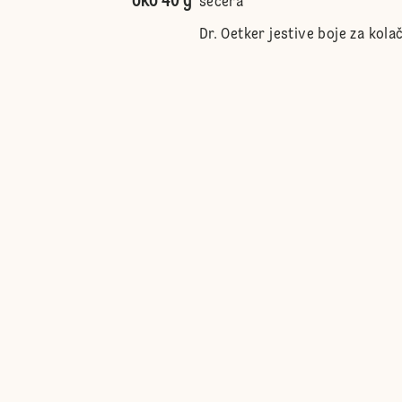
oko 40 g
šećera
Dr. Oetker jestive boje za kola