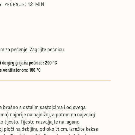
12
MIN
PEČENJE
:
m za pečenje. Zagrijte pećnicu.
 donjeg grijača pećnice
:
200 °C
s ventilatorom
:
180 °C
te brašno s ostalim sastojcima i od svega
ma) najprije na najnižoj, a potom na najvećoj
ko tijesto. Tijesto razvaljajte na lagano
j ploči na debljinu od oko ½ cm, izrežite kekse