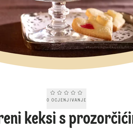
Current rating 0.0. Click to rate.
0
OCJENJIVANJE
reni keksi s prozorčić