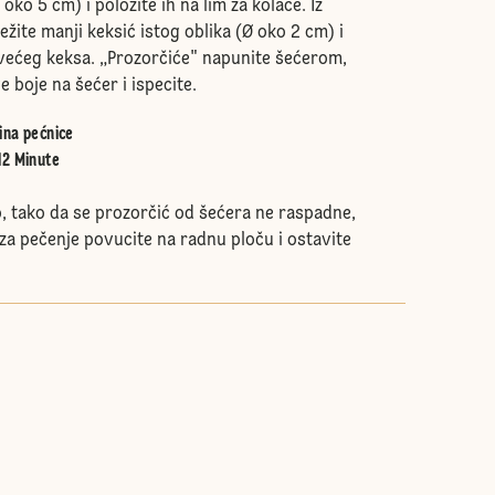
 oko 5 cm) i položite ih na lim za kolače. Iz
ežite manji keksić istog oblika (Ø oko 2 cm) i
o većeg keksa. „Prozorčiće" napunite šećerom,
e boje na šećer i ispecite.
ina pećnice
12 Minute
, tako da se prozorčić od šećera ne raspadne,
za pečenje povucite na radnu ploču i ostavite