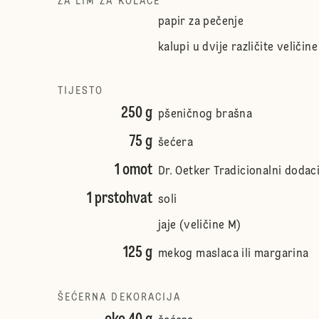
ZA LIM ZA KOLAČE
papir za pečenje
kalupi u dvije različite veličine
TIJESTO
250 g
pšeničnog brašna
75 g
šećera
1 omot
Dr. Oetker Tradicionalni dodaci
1 prstohvat
soli
jaje (veličine M)
125 g
mekog maslaca ili margarina
ŠEĆERNA DEKORACIJA