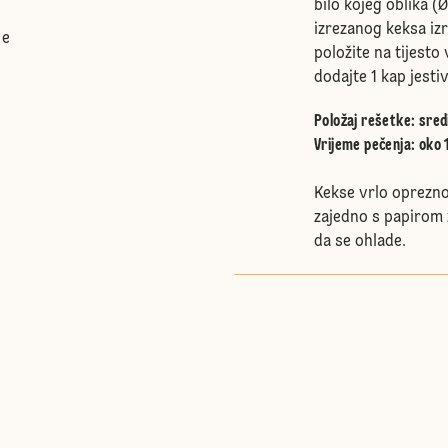
bilo kojeg oblika (Ø
izrezanog keksa izr
če
položite na tijest
dodajte 1 kap jestiv
Položaj rešetke
:
sred
Vrijeme pečenja: oko 
Kekse vrlo oprezno
zajedno s papirom 
da se ohlade.