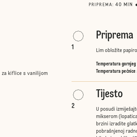
40
MIN
PRIPREMA
:
Priprema
1
Lim obložite papiro
Temperatura gornjeg i
Temperatura pećnice 
 za kiflice s vanilijom
Tijesto
2
U posudi izmiješaj
mikserom (lopatica
brzini izradite glat
pobrašnjenoj radno