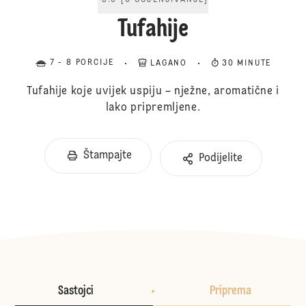
5.0
[
6
OCJENJIVANJE
]
Tufahije
7 - 8 PORCIJE
LAGANO
30 MINUTE
Tufahije koje uvijek uspiju – nježne, aromatične i
lako pripremljene.
Štampajte
Podijelite
Sastojci
Priprema