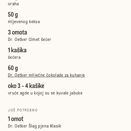
oraha
50 g
mljevenog keksa
3 omota
Dr. Oetker Cimet šećer
1 kašika
šećera
60 g
Dr. Oetker mliječne čokolade za kuhanje
oko 3 - 4 kašike
vruće agde u kojoj su se kuvale jabuke
JOŠ POTREBNO
1 omot
Dr. Oetker Šlag pjena Klasik