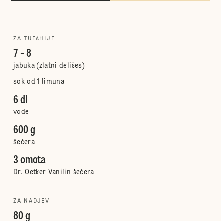
ZA TUFAHIJE
7 - 8
jabuka (zlatni delišes)
sok od 1 limuna
6 dl
vode
600 g
šećera
3 omota
Dr. Oetker Vanilin šećera
ZA NADJEV
80 g