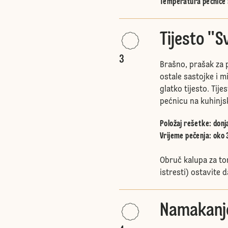
Temperatura pećnice 
Tijesto "
3
Brašno, prašak za p
ostale sastojke i 
glatko tijesto. Tije
pećnicu na kuhinjs
Položaj rešetke
:
donj
Vrijeme pečenja: oko 
Obruč kalupa za tor
istresti) ostavite d
Namakanj