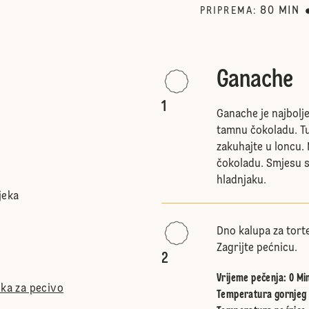
80
MIN
PRIPREMA
:
Ganache
1
Ganache je najbolje
tamnu čokoladu. Tu
zakuhajte u loncu. 
čokoladu. Smjesu st
hladnjaku.
jeka
Dno kalupa za torte
Zagrijte pećnicu.
2
Vrijeme pečenja: 0 Mi
ška za pecivo
Temperatura gornjeg i