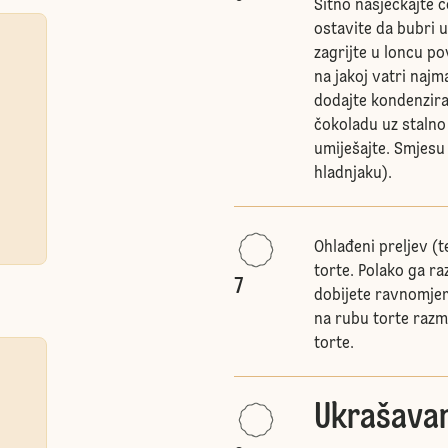
Sitno nasjeckajte 
ostavite da bubri u
zagrijte u loncu po
na jakoj vatri naj
dodajte kondenzira
čokoladu uz stalno 
umiješajte. Smjesu 
hladnjaku).
Ohlađeni preljev (t
torte. Polako ga ra
7
dobijete ravnomjer
na rubu torte razm
torte.
Ukrašavan