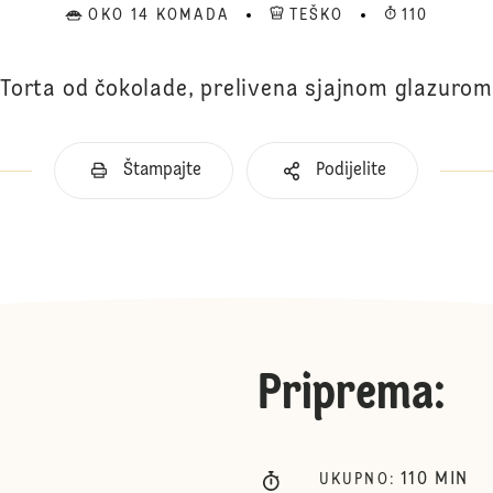
OKO 14 KOMADA
TEŠKO
110
Torta od čokolade, prelivena sjajnom glazurom
Štampajte
Podijelite
Priprema
:
110
MIN
UKUPNO
: