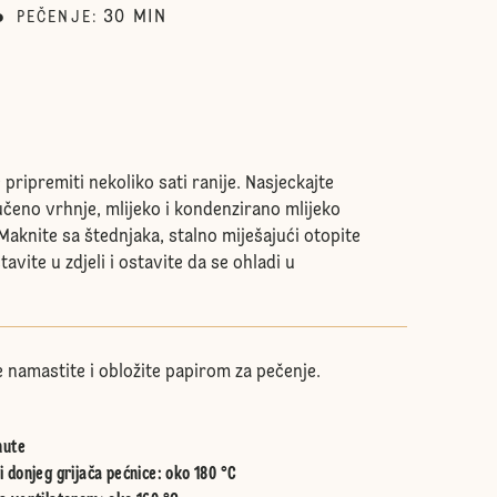
30
MIN
PEČENJE
:
 pripremiti nekoliko sati ranije. Nasjeckajte
čeno vrhnje, mlijeko i kondenzirano mlijeko
Maknite sa štednjaka, stalno miješajući otopite
avite u zdjeli i ostavite da se ohladi u
 namastite i obložite papirom za pečenje.
nute
 donjeg grijača pećnice
:
oko 180 °C