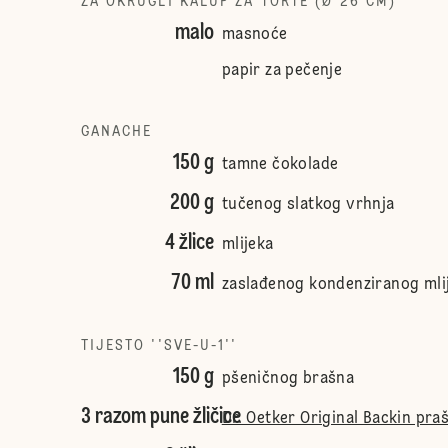
ZA OKRUGLI KALUP ZA TORTE (Ø 26 CM)
malo
masnoće
papir za pečenje
GANACHE
150 g
tamne čokolade
200 g
tučenog slatkog vrhnja
4 žlice
mlijeka
70 ml
zaslađenog kondenziranog mli
TIJESTO ''SVE-U-1''
150 g
pšeničnog brašna
3 razom pune žličice
Dr. Oetker Original Backin pra