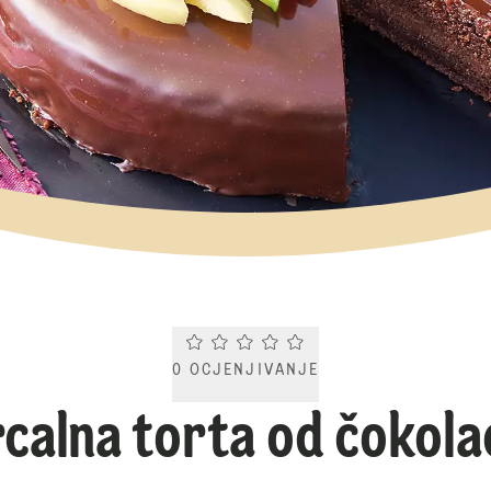
Current rating 0.0. Click to rate.
0
OCJENJIVANJE
rcalna torta od čokola