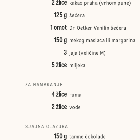
2 žlice
kakao praha (vrhom pune)
125 g
šećera
1 omot
Dr. Oetker Vanilin šećera
150 g
mekog maslaca ili margarina
3
jaja (veličine M)
5 žlice
mlijeka
ZA NAMAKANJE
4 žlice
ruma
2 žlice
vode
SJAJNA GLAZURA
150 g
tamne čokolade