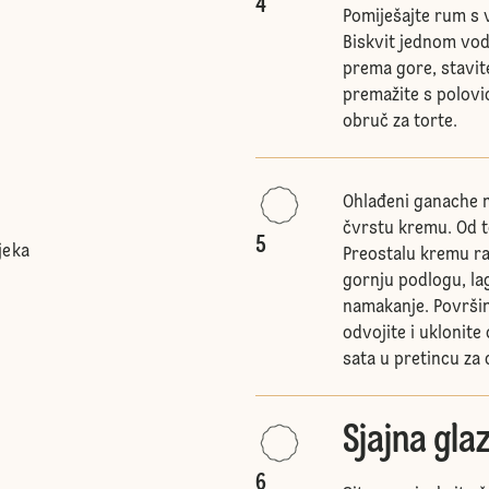
4
Pomiješajte rum s 
Biskvit jednom vod
prema gore, stavit
premažite s polovi
obruč za torte.
Ohlađeni ganache m
čvrstu kremu. Od to
5
jeka
Preostalu kremu ra
gornju podlogu, la
namakanje. Površi
odvojite i uklonite
sata u pretincu za
Sjajna gla
6