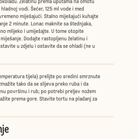
čokoladu. Želatinu prema uputama na omotu
 hladnoj vodi. Šećer, 125 ml vode i med
vremeno miješajući. Stalno miješajući kuhajte
manje 2 minute. Lonac maknite sa štednjaka,
no mlijeko i umiješajte. U tome otopite
miješanje. Dodajte rastopljenu želatinu i
stavite u zdjelu i ostavite da se ohladi (ne u
emperatura tijela) prelijte po sredini smrznute
zmažite tako da se slijeva preko ruba i da
nu površinu i rub; po potrebi preljev nožem
ažite prema gore. Stavite tortu na pladanj za
je