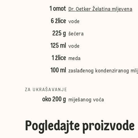
1 omot
Dr. Oetker Želatina mljevena
6 žlice
vode
225 g
šećera
125 ml
vode
1 žlice
meda
100 ml
zaslađenog kondenziranog mli
ZA UKRAŠAVANJE
oko 200 g
miješanog voća
Pogledajte proizvode