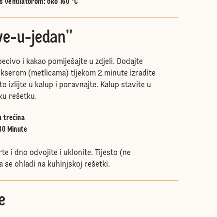
s ventilatorom
:
oko 160 °C
Sve-u-jedan"
ecivo i kakao pomiješajte u zdjeli. Dodajte
mikserom (metlicama) tijekom 2 minute izradite
sto izlijte u kalup i poravnajte. Kalup stavite u
ku rešetku.
a trećina
30 Minute
te i dno odvojite i uklonite. Tijesto (ne
a se ohladi na kuhinjskoj rešetki.
e