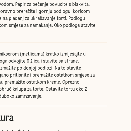
vodom. Papir za pečenje povucite s biskvita.
oravno prerežite i gornju podlogu, koricom
e na pladanj za ukrašavanje torti. Podlogu
com smjese za namakanje. Oko podloge stavite
ikserom (metlicama) kratko izmiješajte u
ga odvojite 6 žlica i stavite sa strane.
zmažite po donjoj podlozi. Na to stavite
gano pritisnite i premažite ostatkom smjese za
nu premažite ostatkom kreme. Oprezno
 obruč kalupa za torte. Ostavite tortu oko 2
 duboko zamrzavanje.
zura