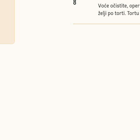
8
Voće očistite, oper
želji po torti. Tor