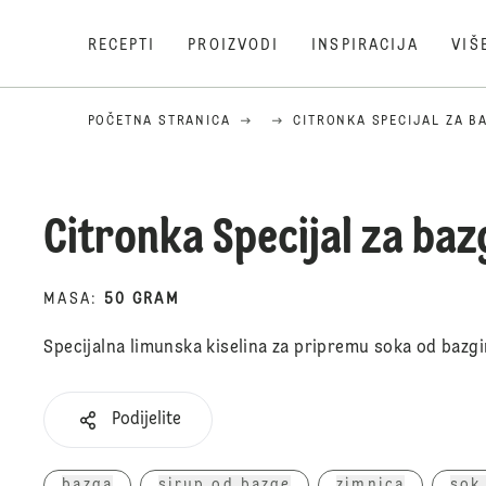
RECEPTI
PROIZVODI
INSPIRACIJA
VIŠ
POČETNA STRANICA
CITRONKA SPECIJAL ZA BA
Citronka Specijal za baz
MASA
:
50 GRAM
Specijalna limunska kiselina za pripremu soka od bazgi
Podijelite
bazga
sirup od bazge
zimnica
sok