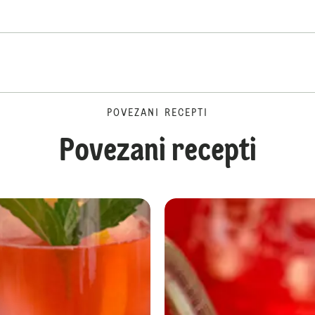
POVEZANI RECEPTI
Povezani recepti
Domaća limunada od bazge