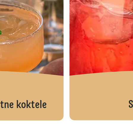
S
etne koktele