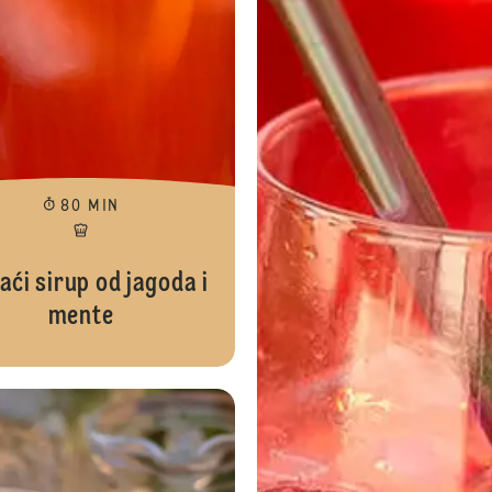
80 MIN
ći sirup od jagoda i
mente