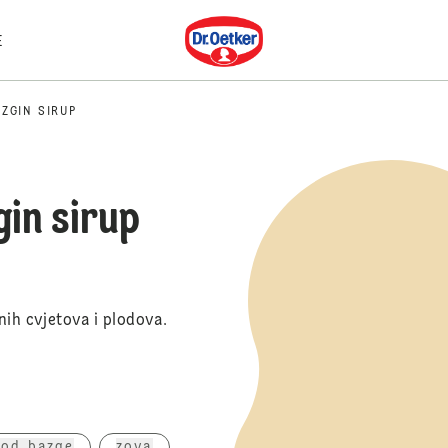
Dr. Oetker
E
ZGIN SIRUP
gin sirup
nih cvjetova i plodova.
 od bazge
zova