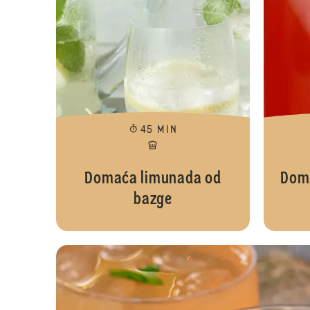
45 MIN
Domaća limunada od
Doma
bazge