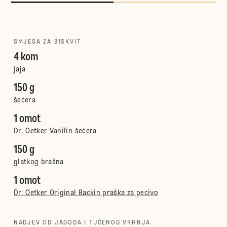
SMJESA ZA BISKVIT
4 kom
jaja
150 g
šećera
1 omot
Dr. Oetker Vanilin šećera
150 g
glatkog brašna
1 omot
Dr. Oetker Original Backin praška za pecivo
NADJEV OD JAGODA I TUČENOG VRHNJA