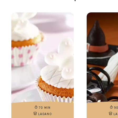
70 MIN
9
LAGANO
L