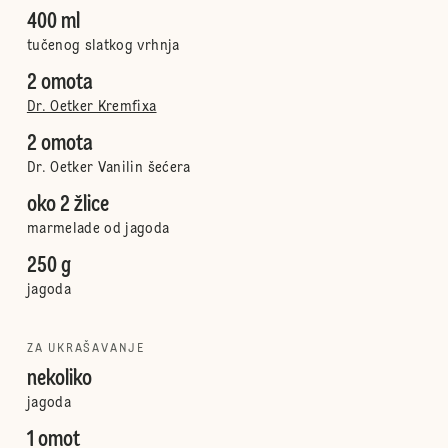
400 ml
tučenog slatkog vrhnja
2 omota
Dr. Oetker Kremfixa
2 omota
Dr. Oetker Vanilin šećera
oko 2 žlice
marmelade od jagoda
250 g
jagoda
ZA UKRAŠAVANJE
nekoliko
jagoda
1 omot