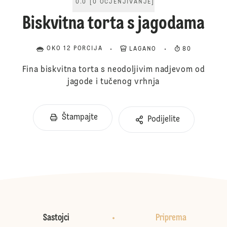
0.0
[
0
OCJENJIVANJE
]
Biskvitna torta s jagodama
OKO 12 PORCIJA
LAGANO
80
Fina biskvitna torta s neodoljivim nadjevom od
jagode i tučenog vrhnja
Štampajte
Podijelite
Sastojci
Priprema