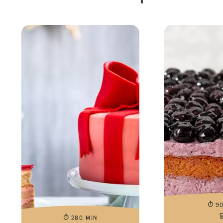
9
280 MIN