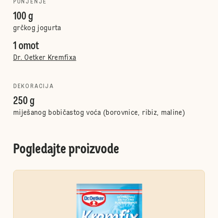
PUNJENJE
100 g
grčkog jogurta
1 omot
Dr. Oetker Kremfixa
DEKORACIJA
250 g
miješanog bobičastog voća (borovnice, ribiz, maline)
Pogledajte proizvode