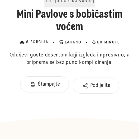
0.0
[
0
OCJENJIVANJE
]
Mini Pavlove s bobičastim
voćem
6 PORCIJA
LAGANO
80 MINUTE
Oduševi goste desertom koji izgleda impresivno, a
priprema se bez puno kompliciranja.
Štampajte
Podijelite