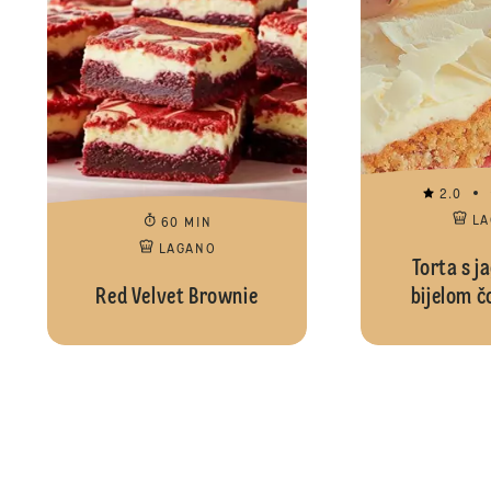
2.0
L
60 MIN
LAGANO
Torta s j
Red Velvet Brownie
bijelom 