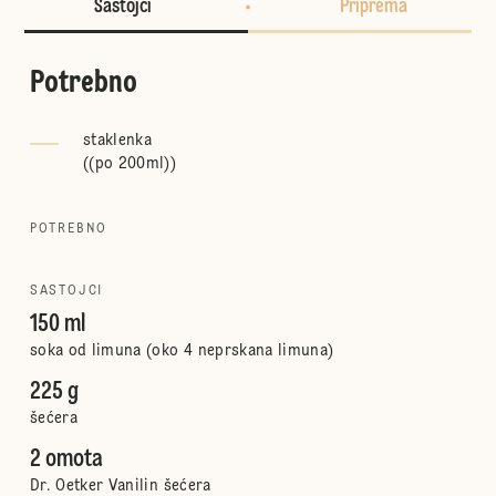
Sastojci
Priprema
Potrebno
staklenka
(
(po 200ml)
)
POTREBNO
SASTOJCI
150 ml
soka od limuna (oko 4 neprskana limuna)
225 g
šećera
2 omota
Dr. Oetker Vanilin šećera