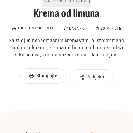
0.0
[
0
OCJENJIVANJE
]
Krema od limuna
OKO 3 STAKLENKI
LAGANO
20 MINUTE
Sa svojim nenadmašnim kremastim, a istovremeno
i voćnim okusom, krema od limuna odlično se slaže
s kiflicama, kao namaz na kruhu i kao nadjev.
Štampajte
Podijelite