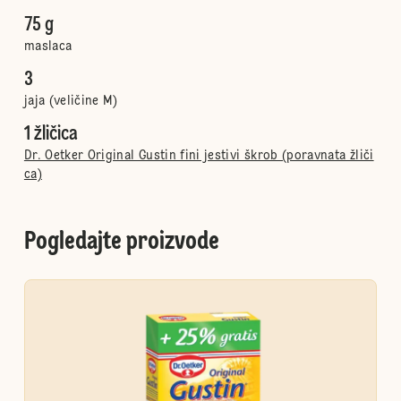
75 g
maslaca
3
jaja (veličine M)
1 žličica
Dr. Oetker Original Gustin fini jestivi škrob (poravnata žliči
ca)
Pogledajte proizvode