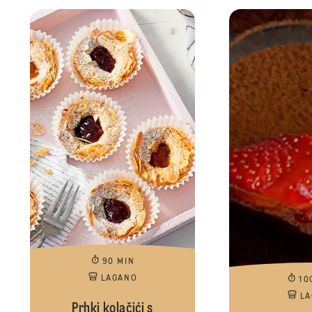
90 MIN
LAGANO
10
L
Prhki kolačići s