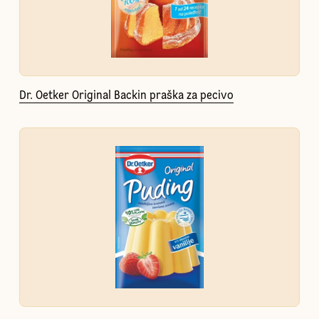
Dr. Oetker Original Backin praška za pecivo