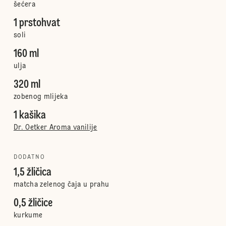
šećera
1 prstohvat
soli
160 ml
ulja
320 ml
zobenog mlijeka
1 kašika
Dr. Oetker Aroma vanilije
DODATNO
1,5 žličica
matcha zelenog čaja u prahu
0,5 žličice
kurkume