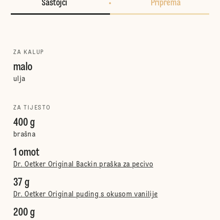
Sastojci
Priprema
ZA KALUP
malo
ulja
ZA TIJESTO
400 g
brašna
1 omot
Dr. Oetker Original Backin praška za pecivo
37 g
Dr. Oetker Original puding s okusom vanilije
200 g