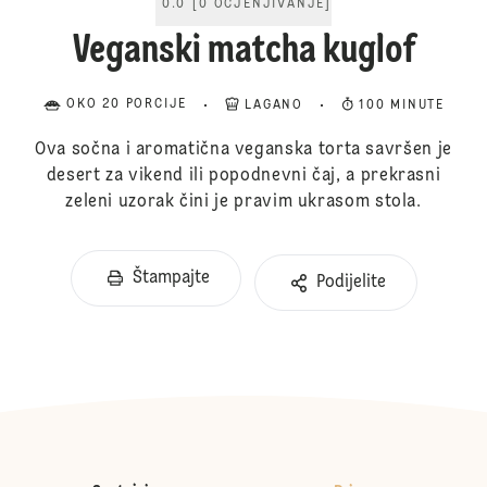
0.0
[
0
OCJENJIVANJE
]
Veganski matcha kuglof
OKO 20 PORCIJE
LAGANO
100 MINUTE
Ova sočna i aromatična veganska torta savršen je
desert za vikend ili popodnevni čaj, a prekrasni
zeleni uzorak čini je pravim ukrasom stola.
Štampajte
Podijelite