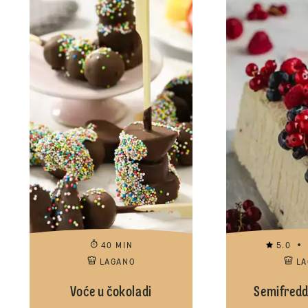
40 MIN
5.0
LAGANO
L
Voće u čokoladi
Semifredd