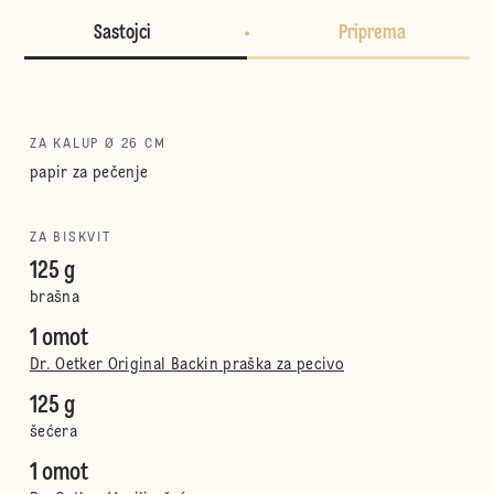
Sastojci
Priprema
ZA KALUP Ø 26 CM
papir za pečenje
ZA BISKVIT
125 g
brašna
1 omot
Dr. Oetker Original Backin praška za pecivo
125 g
šećera
1 omot