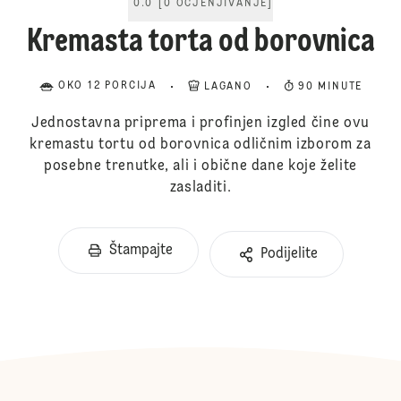
0.0
[
0
OCJENJIVANJE
]
Kremasta torta od borovnica
OKO 12 PORCIJA
LAGANO
90 MINUTE
Jednostavna priprema i profinjen izgled čine ovu
kremastu tortu od borovnica odličnim izborom za
posebne trenutke, ali i obične dane koje želite
zasladiti.
Štampajte
Podijelite