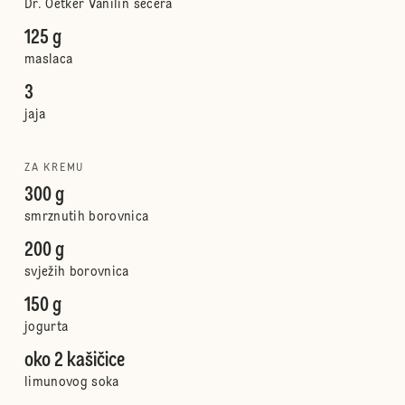
Dr. Oetker Vanilin šećera
125 g
maslaca
3
jaja
ZA KREMU
300 g
smrznutih borovnica
200 g
svježih borovnica
150 g
jogurta
oko 2 kašičice
limunovog soka