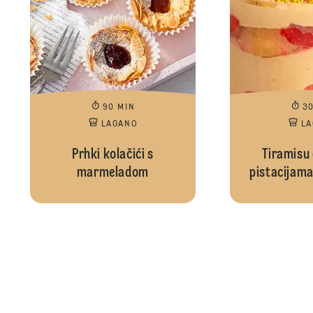
90 MIN
3
LAGANO
L
Prhki kolačići s
Tiramisu 
marmeladom
pistacijama