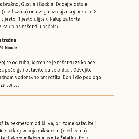
e brašno, Gustin i Backin. Dodajte ostale
 (metlicama) od svega na najvećoj brzini u 2
tijesto. Tijesto ulijte u kalup za torte i
 kalup na rešetki u pećnicu.
a trećina
20 Minute
jite od ruba, iskrenite je rešetku za kolače
 pečenje i ostavite da se ohladi. Odvojite
 jednom vodoravno prerežite. Donji dio podloge
 za torte.
ažite pekmezom od šljiva, pri tome ostavite 1
Od slatkog vrhnja mikserom (metlicama)
 te tijekom miješanja uspite Želatinu fix u