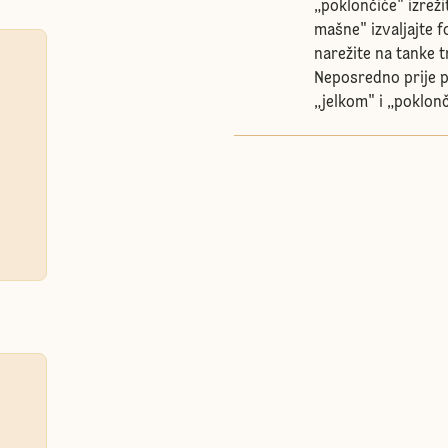
„poklončiće" izreži
mašne" izvaljajte f
narežite na tanke t
Neposredno prije p
„jelkom" i „poklon