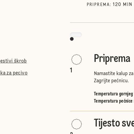
120
MIN
PRIPREMA
:
Priprema
jestivi škrob
1
ška za pecivo
Namastite kalup za 
Zagrijte pećnicu.
Temperatura gornjeg i
Temperatura pećnice 
Tijesto sv