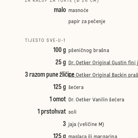
ZA KALUP ZA TORTE (Ø 26 CM)
malo
masnoće
papir za pečenje
TIJESTO SVE-U-1
100 g
pšeničnog brašna
25 g
Dr. Oetker Original Gustin fini 
3 razom pune žličice
Dr. Oetker Original Backin pra
125 g
šećera
1 omot
Dr. Oetker Vanilin šećera
1 prstohvat
soli
3
jaja (veličine M)
125 g
maslaca ili margarina