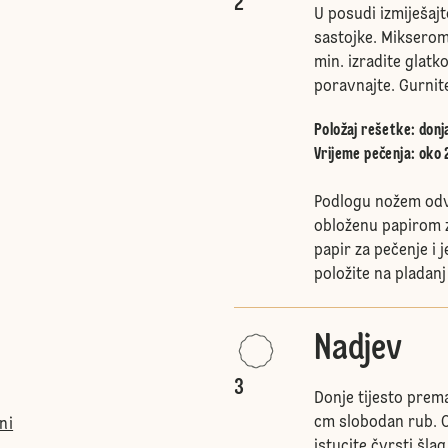
2
U posudi izmiješajt
sastojke. Mikserom
min. izradite glatko 
poravnajte. Gurnite
Položaj rešetke
:
donj
Vrijeme pečenja: oko 
Podlogu nožem odvo
obloženu papirom za
papir za pečenje i
položite na pladanj
Nadjev
3
Donje tijesto prem
cm slobodan rub. 
ni
istucite čvrsti šlag