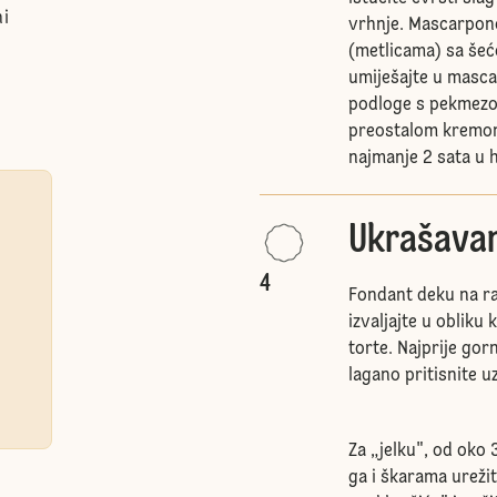
ni
vrhnje. Mascarpone
(metlicama) sa šeć
umiješajte u masca
podloge s pekmezom
preostalom kremom 
najmanje 2 sata u 
Ukrašavan
4
Fondant deku na ra
izvaljajte u obliku
torte. Najprije go
lagano pritisnite u
Za „jelku", od oko 
ga i škarama urežit