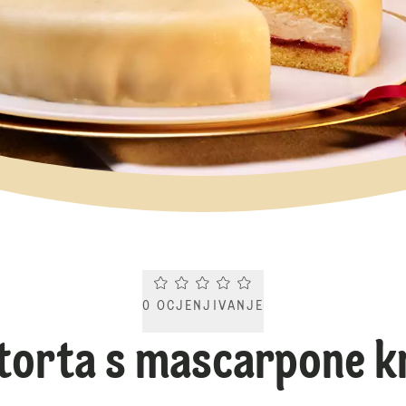
Current rating 0.0. Click to rate.
0
OCJENJIVANJE
 torta s mascarpone 