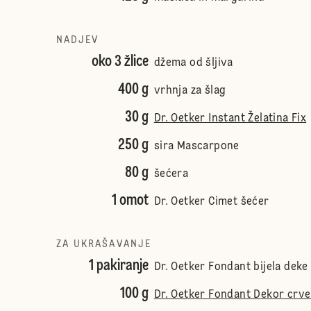
NADJEV
oko 3 žlice
džema od šljiva
400 g
vrhnja za šlag
30 g
Dr. Oetker Instant Želatina Fix
250 g
sira Mascarpone
80 g
šećera
1 omot
Dr. Oetker Cimet šećer
ZA UKRAŠAVANJE
1 pakiranje
Dr. Oetker Fondant bijela deke
100 g
Dr. Oetker Fondant Dekor crve