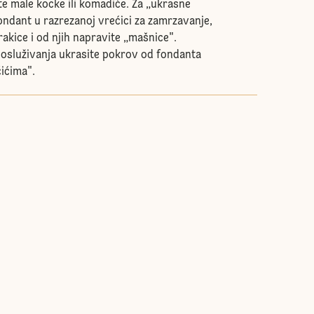
te male kocke ili komadiće. Za „ukrasne
ondant u razrezanoj vrećici za zamrzavanje,
rakice i od njih napravite „mašnice".
osluživanja ukrasite pokrov od fondanta
čićima".