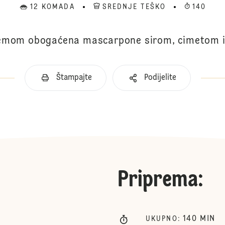
12 KOMADA
SREDNJE TEŠKO
140
kremom obogaćena mascarpone sirom, cimetom i
Štampajte
Podijelite
Priprema
:
140
MIN
UKUPNO
: