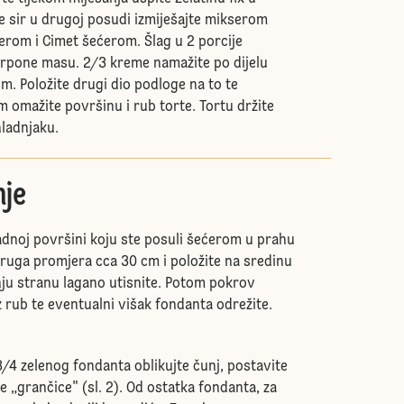
 sir u drugoj posudi izmiješajte mikserom
erom i Cimet šećerom. Šlag u 2 porcije
rpone masu. 2/3 kreme namažite po dijelu
. Položite drugi dio podloge na to te
omažite površinu i rub torte. Tortu držite
hladnjaku.
je
dnoj površini koju ste posuli šećerom u prahu
 kruga promjera cca 30 cm i položite na sredinu
rnju stranu lagano utisnite. Potom pokrov
z rub te eventualni višak fondanta odrežite.
3/4 zelenog fondanta oblikujte čunj, postavite
e „grančice" (sl. 2). Od ostatka fondanta, za