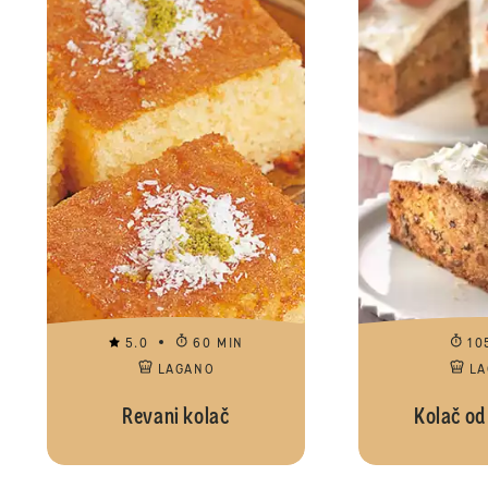
5.0
60 MIN
10
LAGANO
L
Revani kolač
Kolač od