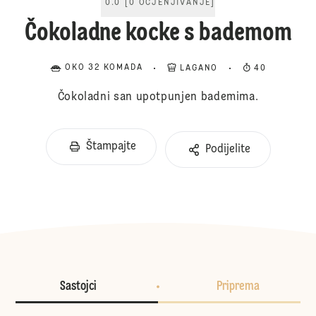
0.0
[
0
OCJENJIVANJE
]
Čokoladne kocke s bademom
OKO 32 KOMADA
LAGANO
40
Čokoladni san upotpunjen bademima.
Štampajte
Podijelite
Sastojci
Priprema