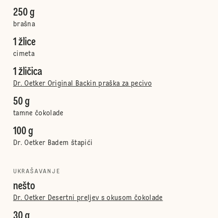
250 g
brašna
1 žlice
cimeta
1 žličica
Dr. Oetker Original Backin praška za pecivo
50 g
tamne čokolade
100 g
Dr. Oetker Badem štapići
UKRAŠAVANJE
nešto
Dr. Oetker Desertni preljev s okusom čokolade
30 g