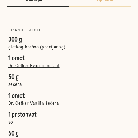
DIZANO TIJESTO
300 g
glatkog brašna (prosijanog)
1 omot
Dr. Oetker Kvasca instant
50 g
šećera
1 omot
Dr. Oetker Vanilin šećera
1 prstohvat
soli
50 g