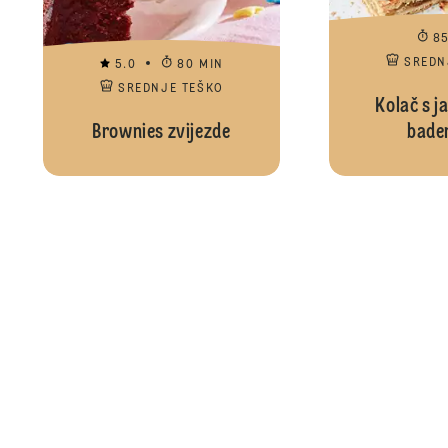
8
SREDN
5.0
80 MIN
SREDNJE TEŠKO
Kolač s j
Brownies zvijezde
bade