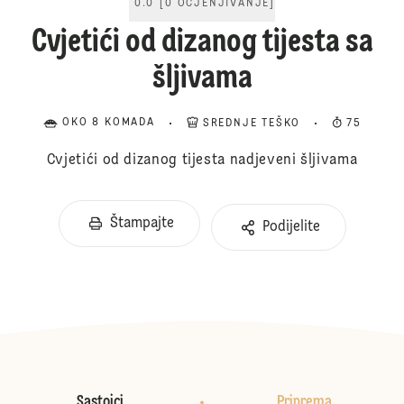
0.0
[
0
OCJENJIVANJE
]
Cvjetići od dizanog tijesta sa
šljivama
OKO 8 KOMADA
SREDNJE TEŠKO
75
Cvjetići od dizanog tijesta nadjeveni šljivama
Štampajte
Podijelite
Sastojci
Priprema