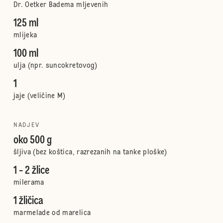
Dr. Oetker Badema mljevenih
125 ml
mlijeka
100 ml
ulja (npr. suncokretovog)
1
jaje (veličine M)
NADJEV
oko 500 g
šljiva (bez koštica, razrezanih na tanke ploške)
1 - 2 žlice
milerama
1 žličica
marmelade od marelica