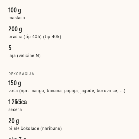
100 g
maslaca
200 g
brašna (tip 405) (tip 405)
5
jaja (veličine M)
DEKORACIJA
150 g
voća (npr. mango, banana, papaja, jagode, borovnice, ...)
1 žličica
šećera
20 g
bijele čokolade (naribane)