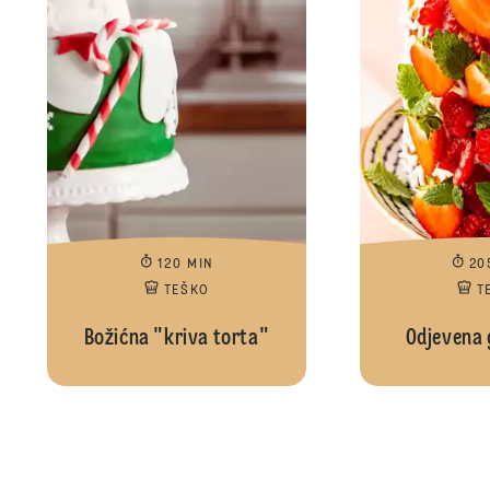
120 MIN
20
TEŠKO
T
Božićna "kriva torta"
Odjevena 