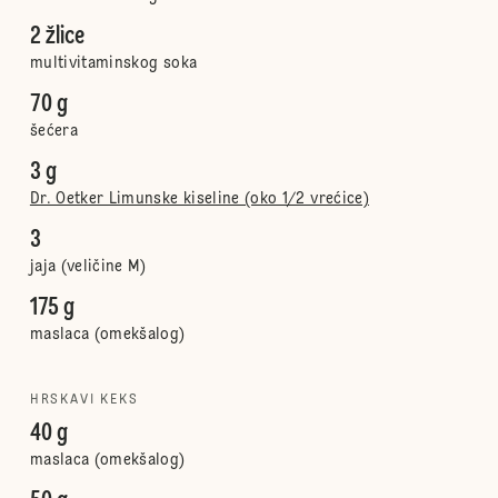
2 žlice
multivitaminskog soka
70 g
šećera
3 g
Dr. Oetker Limunske kiseline (oko 1/2 vrećice)
3
jaja (veličine M)
175 g
maslaca (omekšalog)
HRSKAVI KEKS
40 g
maslaca (omekšalog)