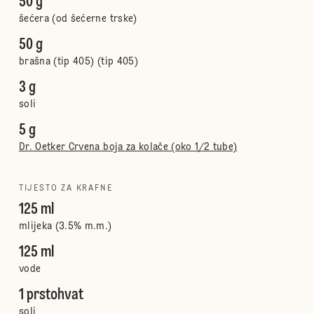
50 g
šećera (od šećerne trske)
50 g
brašna (tip 405) (tip 405)
3 g
soli
5 g
Dr. Oetker Crvena boja za kolače (oko 1/2 tube)
TIJESTO ZA KRAFNE
125 ml
mlijeka (3.5% m.m.)
125 ml
vode
1 prstohvat
soli