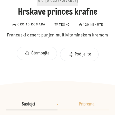
0.0
[
0
OCJENJIVANJE
]
Hrskave princes krafne
OKO 10 KOMADA
TEŠKO
120 MINUTE
Francuski desert punjen multivitaminskom kremom
Štampajte
Podijelite
Sastojci
Priprema