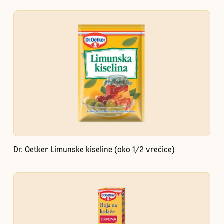
Dr. Oetker Limunske kiseline (oko 1/2 vrećice)