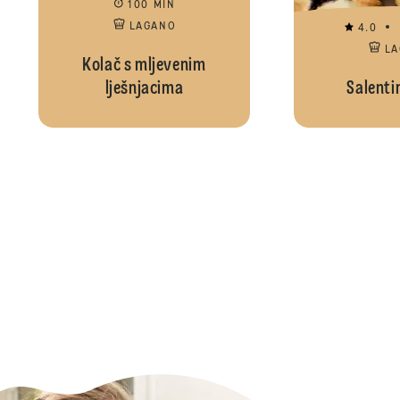
100 MIN
LAGANO
4.0
L
Kolač s mljevenim
lješnjacima
Salenti