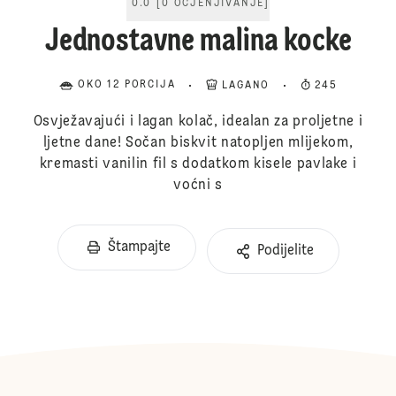
0.0
[
0
OCJENJIVANJE
]
Jednostavne malina kocke
OKO 12 PORCIJA
LAGANO
245
Osvježavajući i lagan kolač, idealan za proljetne i
ljetne dane! Sočan biskvit natopljen mlijekom,
kremasti vanilin fil s dodatkom kisele pavlake i
voćni s
Štampajte
Podijelite