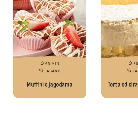
65 MIN
8
LAGANO
L
Muffini s jagodama
Torta od sir