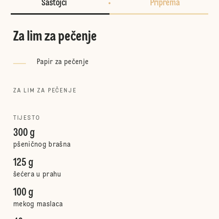
Sastojci
Priprema
Za lim za pečenje
Papir za pečenje
ZA LIM ZA PEČENJE
TIJESTO
300 g
pšeničnog brašna
125 g
šećera u prahu
100 g
mekog maslaca