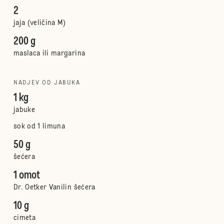
2
jaja (veličina M)
200 g
maslaca ili margarina
NADJEV OD JABUKA
1 kg
jabuke
sok od 1 limuna
50 g
šećera
1 omot
Dr. Oetker Vanilin šećera
10 g
cimeta