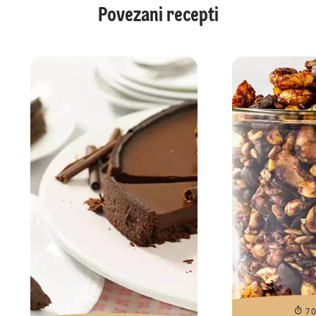
Povezani recepti
7