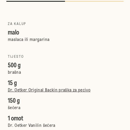
ZA KALUP
malo
maslaca ili margarina
TIJESTO
500 g
brašna
15 g
Dr. Oetker Original Backin praška za pecivo
150 g
šećera
1 omot
Dr. Oetker Vanilin šećera