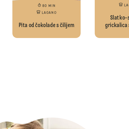
L
80 MIN
LAGANO
Slatko-s
Pita od čokolade s čilijem
grickalica 