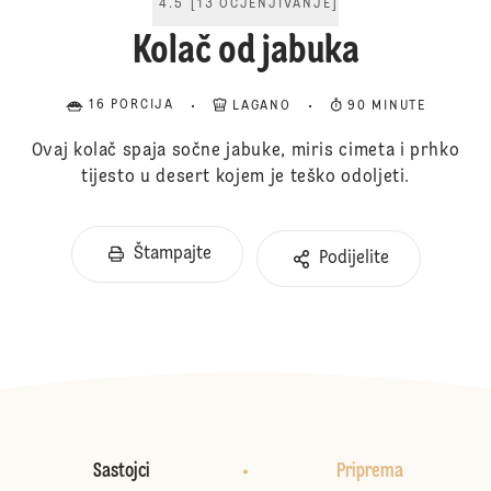
4.5
[
13
OCJENJIVANJE
]
Kolač od jabuka
16 PORCIJA
LAGANO
90 MINUTE
Ovaj kolač spaja sočne jabuke, miris cimeta i prhko
tijesto u desert kojem je teško odoljeti.
Štampajte
Podijelite
Sastojci
Priprema