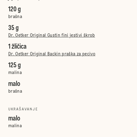
120 g
brašna
35 g
Dr. Oetker Original Gustin fini jestivi škrob
1 žličica
Dr. Oetker Original Backin praška za pecivo
125 g
malina
malo
brašna
UKRAŠAVANJE
malo
malina