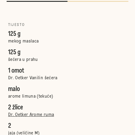
TIJESTO
125 g
mekog maslaca
125 g
šećera u prahu
1 omot
Dr. Oetker Vanilin šećera
malo
arome limuna (tekuće)
2 žlice
Dr. Oetker Arome ruma
2
jaja (veličine M)