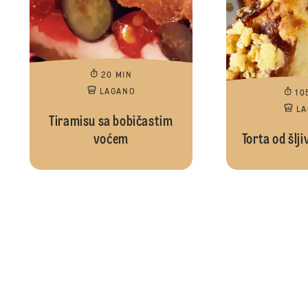
20 MIN
LAGANO
10
L
Tiramisu sa bobičastim
voćem
Torta od šlj