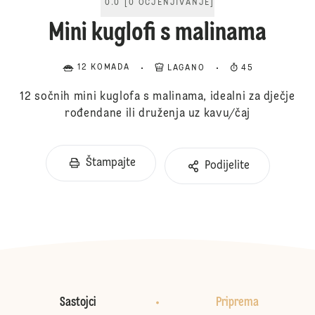
0.0
[
0
OCJENJIVANJE
]
Mini kuglofi s malinama
12 KOMADA
LAGANO
45
12 sočnih mini kuglofa s malinama, idealni za dječje
rođendane ili druženja uz kavu/čaj
Štampajte
Podijelite
Sastojci
Priprema