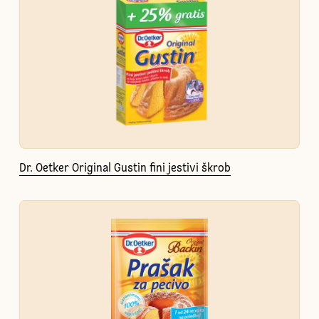
Dr. Oetker Original Gustin fini jestivi škrob