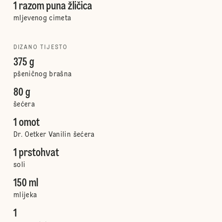
1 razom puna žličica
mljevenog cimeta
DIZANO TIJESTO
375 g
pšeničnog brašna
80 g
šećera
1 omot
Dr. Oetker Vanilin šećera
1 prstohvat
soli
150 ml
mlijeka
1