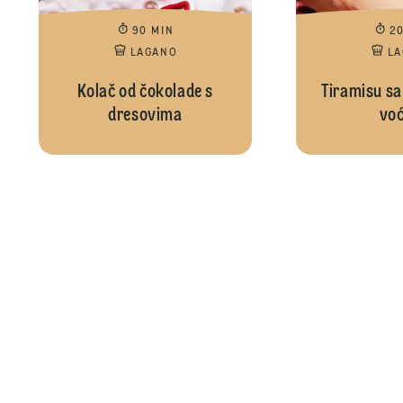
90 MIN
2
LAGANO
L
Kolač od čokolade s
Tiramisu sa
dresovima
vo