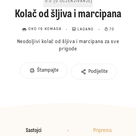
0.0
[
0
OCJENJIVANJE
]
Kolač od šljiva i marcipana
OKO 16 KOMADA
LAGANO
70
Neodoljivi kolač od šljiva i marcipana za sve
prigode
Štampajte
Podijelite
Sastojci
Priprema