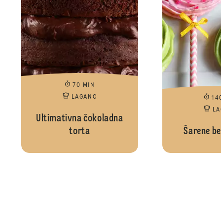
70 MIN
LAGANO
14
L
Ultimativna čokoladna
torta
Šarene bez