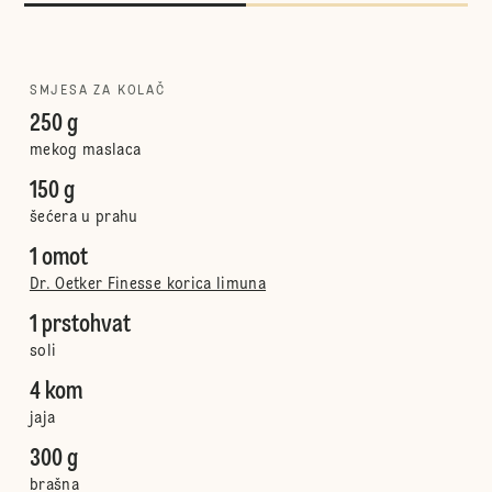
SMJESA ZA KOLAČ
250 g
mekog maslaca
150 g
šećera u prahu
1 omot
Dr. Oetker Finesse korica limuna
1 prstohvat
soli
4 kom
jaja
300 g
brašna