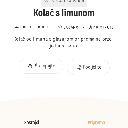
0.0
[
0
OCJENJIVANJE
]
Kolač s limunom
OKO 15 KRIŠKI
LAGANO
40 MINUTE
Kolač od limuna s glazurom priprema se brzo i
jednostavno.
Štampajte
Podijelite
Sastojci
Priprema