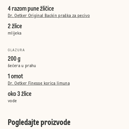
4 razom pune žličice
Dr. Oetker Original Backin praška za pecivo
2 žlice
mlijeka
GLAZURA
200 g
šećera u prahu
1 omot
Dr. Oetker Finesse korica limuna
oko 3 žlice
vode
Pogledajte proizvode