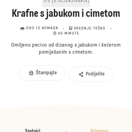
0.0
[
0
OCJENJIVANJE
]
Krafne s jabukom i cimetom
OKO 12 KOMADA
SREDNJE TEŠKO
40 MINUTE
Omiljeno pecivo od dizanog s jabukom i šećerom
pomiješanim s cimetom.
Štampajte
Podijelite
Sastojci
Priprema