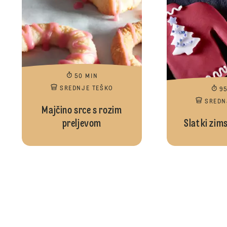
50 MIN
SREDNJE TEŠKO
9
SREDN
Majčino srce s rozim
preljevom
Slatki zims