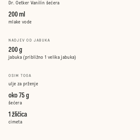
Dr. Oetker Vanilin šećera
200 ml
mlake vode
NADJEV OD JABUKA
200 g
jabuka (približno 1 velika jabuka)
OSIM TOGA
ulje za prženje
oko 75 g
šećera
1 žličica
cimeta