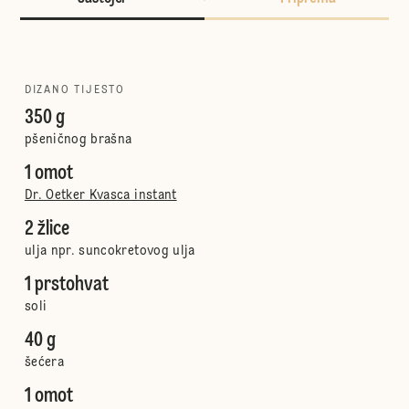
DIZANO TIJESTO
350 g
pšeničnog brašna
1 omot
Dr. Oetker Kvasca instant
2 žlice
ulja npr. suncokretovog ulja
1 prstohvat
soli
40 g
šećera
1 omot