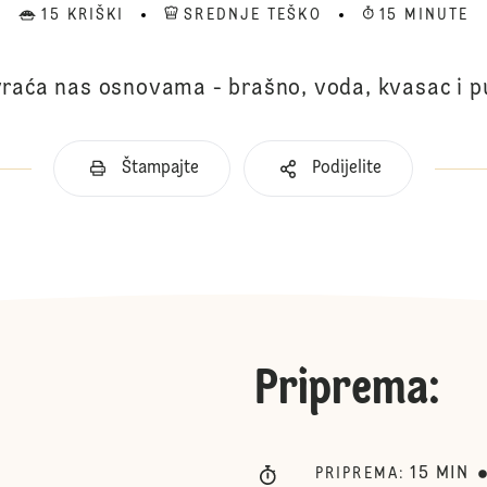
15 KRIŠKI
SREDNJE TEŠKO
15 MINUTE
vraća nas osnovama - brašno, voda, kvasac i pu
Štampajte
Podijelite
Priprema
:
15
MIN
PRIPREMA
: