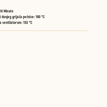
30 Minute
 donjeg grijača pećnice
:
180 °C
s ventilatorom
:
155 °C