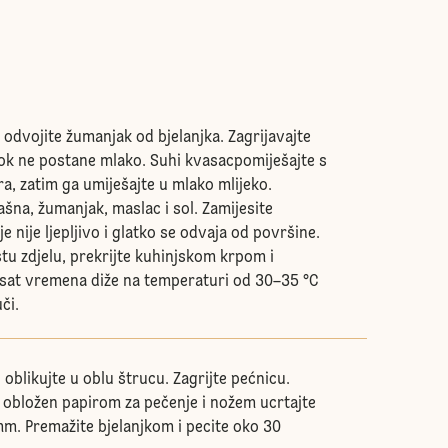
 odvojite žumanjak od bjelanjka. Zagrijavajte
dok ne postane mlako. Suhi kvasacpomiješajte s
a, zatim ga umiješajte u mlako mlijeko.
šna, žumanjak, maslac i sol. Zamijesite
je nije ljepljivo i glatko se odvaja od površine.
istu zdjelu, prekrijte kuhinjskom krpom i
 sat vremena diže na temperaturi od 30–35 °C
či.
i oblikujte u oblu štrucu. Zagrijte pećnicu.
m obložen papirom za pečenje i nožem ucrtajte
mm. Premažite bjelanjkom i pecite oko 30