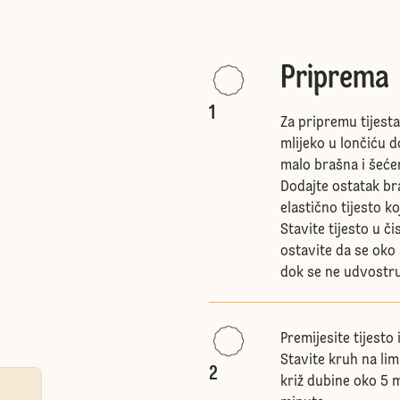
Priprema
1
Za pripremu tijesta
mlijeko u lončiću 
malo brašna i šećer
Dodajte ostatak bra
elastično tijesto ko
Stavite tijesto u č
ostavite da se oko
dok se ne udvostru
Premijesite tijesto 
Stavite kruh na li
2
križ dubine oko 5 