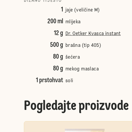
DIZANO TIJESTO
1
jaje (veličine M)
200 ml
mlijeka
12 g
Dr. Oetker Kvasca instant
500 g
brašna (tip 405)
80 g
šećera
80 g
mekog maslaca
1 prstohvat
soli
Pogledajte proizvode