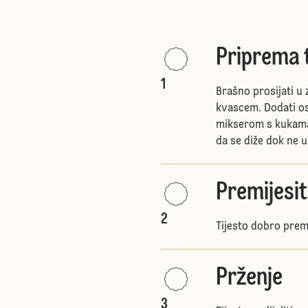
Priprema t
1
Brašno prosijati u 
kvascem. Dodati ost
mikserom s kukama z
da se diže dok ne 
Premijesiti
2
Tijesto dobro premi
Prženje
3