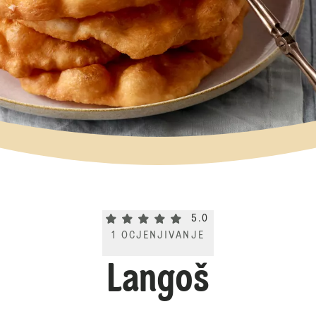
Current rating 5.0. Click to rate.
5.0
1
OCJENJIVANJE
Langoš