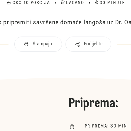
OKO 10 PORCIJA
LAGANO
30 MINUTE
o pripremiti savršene domaće langoše uz Dr. O
Štampajte
Podijelite
Priprema
:
30
MIN
PRIPREMA
: