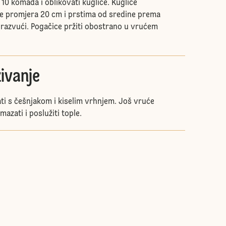
a 10 komada i oblikovati kuglice. Kuglice
ve promjera 20 cm i prstima od sredine prema
razvući. Pogačice pržiti obostrano u vrućem
ivanje
ti s češnjakom i kiselim vrhnjem. Još vruće
azati i poslužiti tople.