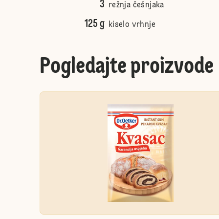
3
režnja češnjaka
125 g
kiselo vrhnje
Pogledajte proizvode