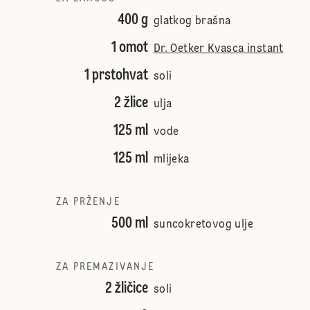
400 g
glatkog brašna
1 omot
Dr. Oetker Kvasca instant
1 prstohvat
soli
2 žlice
ulja
125 ml
vode
125 ml
mlijeka
ZA PRŽENJE
500 ml
suncokretovog ulje
ZA PREMAZIVANJE
2 žličice
soli