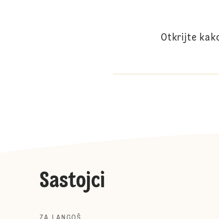
Otkrijte kak
Sastojci
ZA LANGOŠ