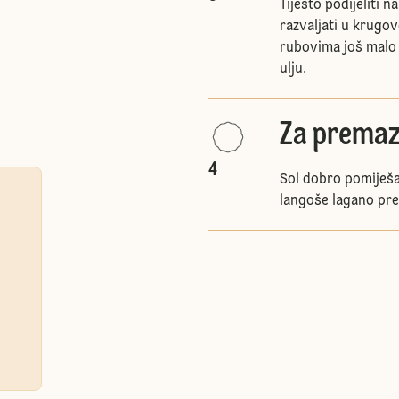
Tijesto podijeliti n
razvaljati u krugo
rubovima još malo 
ulju.
Za premaz
4
Sol dobro pomiješa
langoše lagano prem