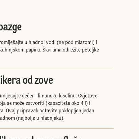
bazge
romiješajte u hladnoj vodi (ne pod mlazom!) i
 kuhinjskom papiru. Škarama odrežite peteljke
ikera od zove
miješajte šećer i limunsku kiselinu. Cvjetove
ja se može zatvoriti (kapaciteta oko 4 l) i
ra. Ovaj pripravak ostavite poklopljen jedan
adnom (najbolje u hladnjaku).