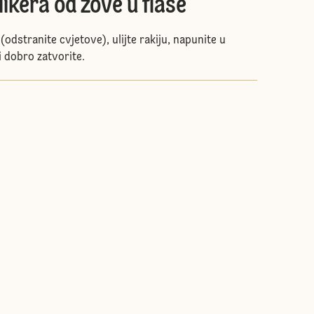
likera od zove u flaše
(odstranite cvjetove), ulijte rakiju, napunite u
i dobro zatvorite.