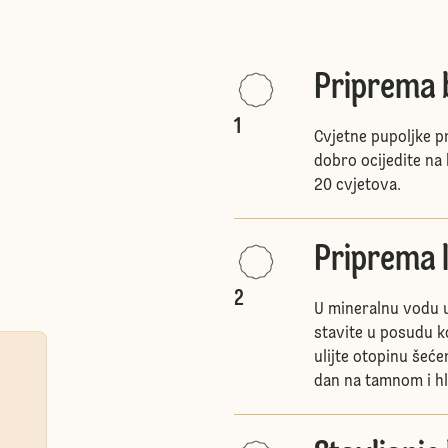
Priprema 
1
Cvjetne pupoljke p
dobro ocijedite na
20 cvjetova.
Priprema l
2
U mineralnu vodu u
stavite u posudu ko
ulijte otopinu šeće
dan na tamnom i hl