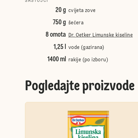
SASTOJCI
20 g
cvijeta zove
750 g
šećera
8 omota
Dr. Oetker Limunske kiseline
1,25 l
vode (gazirana)
1400 ml
rakije (po izboru)
Pogledajte proizvode