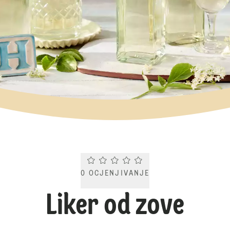
Current rating 0.0. Click to rate.
0
OCJENJIVANJE
Liker od zove