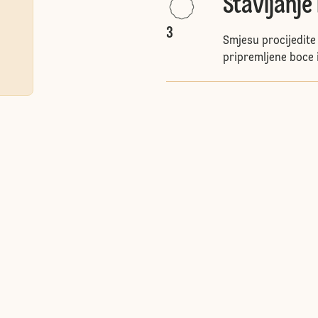
Stavljanje 
3
Smjesu procijedite 
pripremljene boce 