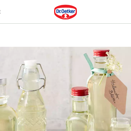
Dr. Oetker
E