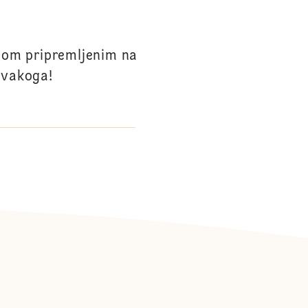
ngom pripremljenim na
svakoga!