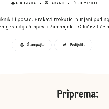
6 KOMADA
LAGANO
20 MINUTE
iknik ili posao. Hrskavi trokutići punjeni pudi
avog vanilija štapića i žumanjaka. Oduševit će 
Štampajte
Podijelite
Priprema
: