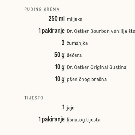
PUDING KREMA
250 ml
mlijeka
1 pakiranje
Dr. Oetker Bourbon vanilija št
3
žumanjka
50 g
šećera
10 g
Dr. Oetker Original Gustina
10 g
pšeničnog brašna
TIJESTO
1
jaje
1 pakiranje
lisnatog tijesta