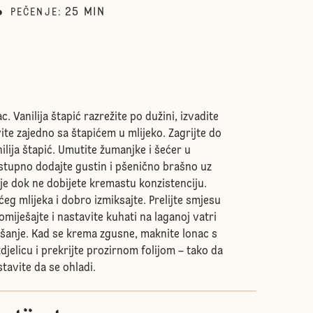
25
MIN
PEČENJE
:
ac. Vanilija štapić razrežite po dužini, izvadite
ite zajedno sa štapićem u mlijeko. Zagrijte do
nilija štapić. Umutite žumanjke i šećer u
ostupno dodajte gustin i pšenično brašno uz
e dok ne dobijete kremastu konzistenciju.
eg mlijeka i dobro izmiksajte. Prelijte smjesu
omiješajte i nastavite kuhati na laganoj vatri
šanje. Kad se krema zgusne, maknite lonac s
zdjelicu i prekrijte prozirnom folijom – tako da
tavite da se ohladi.