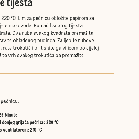
e tijesta
 220 °C. Lim za pećnicu obložite papirom za
je s malo vode. Komad lisnatog tijesta
adrata. Dva ruba svakog kvadrata premažite
tavite ohlađenog pudinga. Zalijepite rubove
irate trokutić i pritisnite ga vilicom po cijeloj
ežite vrh svakog trokutića pa premažite
 pećnicu.
25 Minute
 donjeg grijača pećnice
:
220 °C
s ventilatorom
:
210 °C