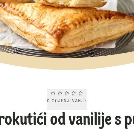
Current rating 0.0. Click to rate.
0
OCJENJIVANJE
trokutići od vanilije s