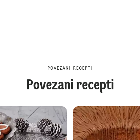
POVEZANI RECEPTI
Povezani recepti
Aromatični blagdanski kolutići