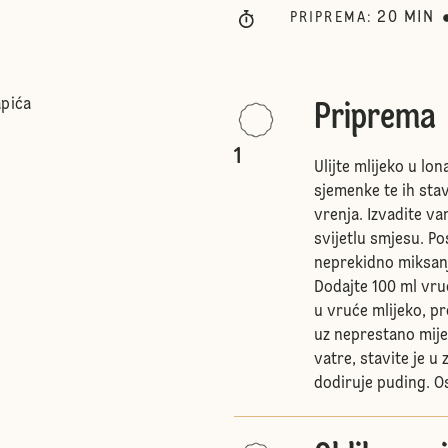
20
MIN
PRIPREMA
:
apića
Priprema
1
Ulijte mlijeko u lon
sjemenke te ih stav
vrenja. Izvadite va
svijetlu smjesu. P
neprekidno miksanj
Dodajte 100 ml vruć
u vruće mlijeko, pr
uz neprestano mije
vatre, stavite je u 
dodiruje puding. Os