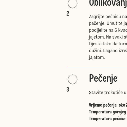
Oblikovanj
2
Zagrijte pećnicu na
pečenje. Umutite ja
podijelite na 6 kv
jajetom. Na svaki s
tijesta tako da form
dužini. Lagano izr
jajetom.
Pečenje
3
Stavite trokutiće u
Vrijeme pečenja: oko 
Temperatura gornjeg i
Temperatura pećnice 