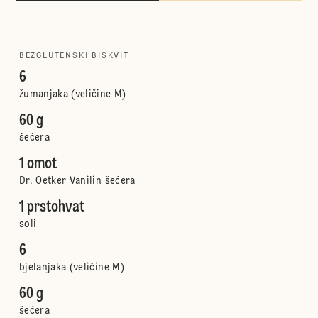
BEZGLUTENSKI BISKVIT
6
žumanjaka (veličine M)
60 g
šećera
1 omot
Dr. Oetker Vanilin šećera
1 prstohvat
soli
6
bjelanjaka (veličine M)
60 g
šećera