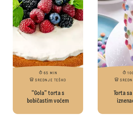
65 MIN
10
SREDNJE TEŠKO
SREDN
"Gola" torta s
Torta sa
bobičastim voćem
iznena