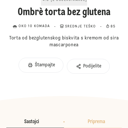
4.5
[
2
OCJENJIVANJE
]
Ombrè torta bez glutena
OKO 10 KOMADA
SREDNJE TEŠKO
85
Torta od bezglutenskog biskvita s kremom od sira
mascarponea
Štampajte
Podijelite
Sastojci
Priprema