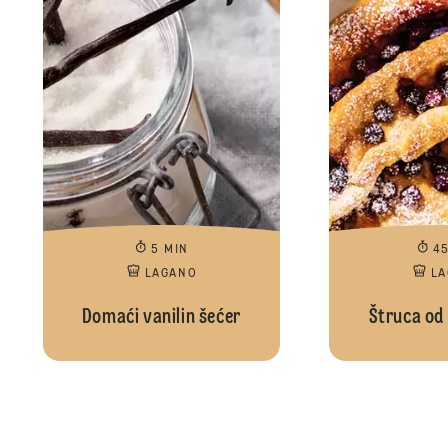
5 MIN
4
LAGANO
L
Domaći vanilin šećer
Štruca od