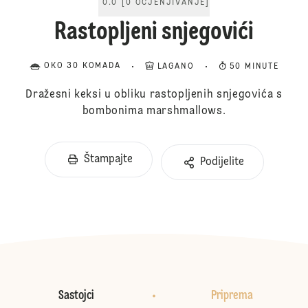
0.0
[
0
OCJENJIVANJE
]
Rastopljeni snjegovići
OKO 30 KOMADA
LAGANO
50 MINUTE
Dražesni keksi u obliku rastopljenih snjegovića s
bombonima marshmallows.
Štampajte
Podijelite
Sastojci
Priprema