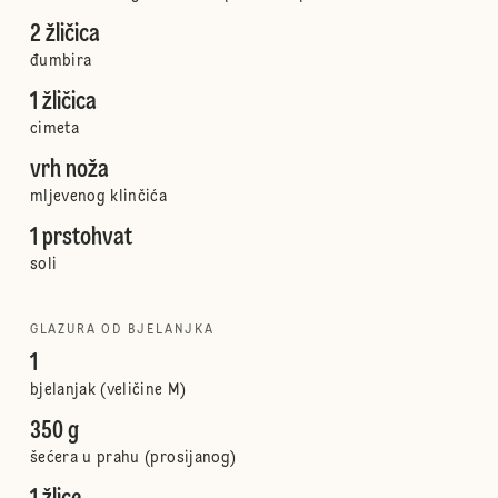
2 žličica
đumbira
1 žličica
cimeta
vrh noža
mljevenog klinčića
1 prstohvat
soli
GLAZURA OD BJELANJKA
1
bjelanjak (veličine M)
350 g
šećera u prahu (prosijanog)